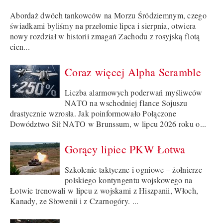
Abordaż dwóch tankowców na Morzu Śródziemnym, czego
świadkami byliśmy na przełomie lipca i sierpnia, otwiera
nowy rozdział w historii zmagań Zachodu z rosyjską flotą
cien...
Coraz więcej Alpha Scramble
Liczba alarmowych poderwań myśliwców
NATO na wschodniej flance Sojuszu
drastycznie wzrosła. Jak poinformowało Połączone
Dowództwo Sił NATO w Brunssum, w lipcu 2026 roku o...
Gorący lipiec PKW Łotwa
Szkolenie taktyczne i ogniowe – żołnierze
polskiego kontyngentu wojskowego na
Łotwie trenowali w lipcu z wojskami z Hiszpanii, Włoch,
Kanady, ze Słowenii i z Czarnogóry. ...