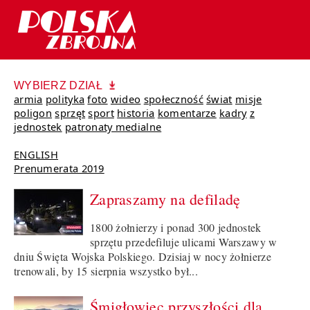
WYBIERZ DZIAŁ
armia
polityka
foto
wideo
społeczność
świat
misje
poligon
sprzęt
sport
historia
komentarze
kadry
z
jednostek
patronaty medialne
ENGLISH
Prenumerata 2019
Zapraszamy na defiladę
1800 żołnierzy i ponad 300 jednostek
sprzętu przedefiluje ulicami Warszawy w
dniu Święta Wojska Polskiego. Dzisiaj w nocy żołnierze
trenowali, by 15 sierpnia wszystko był...
Śmigłowiec przyszłości dla