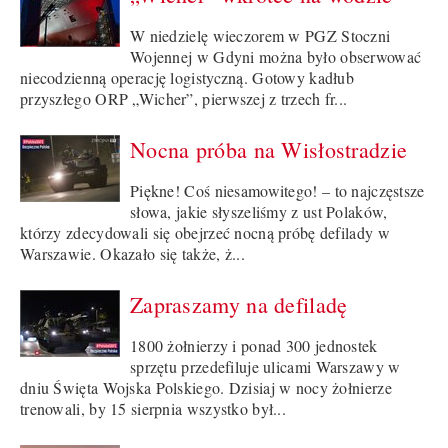
W niedzielę wieczorem w PGZ Stoczni
Wojennej w Gdyni można było obserwować
niecodzienną operację logistyczną. Gotowy kadłub
przyszłego ORP „Wicher”, pierwszej z trzech fr...
Nocna próba na Wisłostradzie
Piękne! Coś niesamowitego! – to najczęstsze
słowa, jakie słyszeliśmy z ust Polaków,
którzy zdecydowali się obejrzeć nocną próbę defilady w
Warszawie. Okazało się także, ż...
Zapraszamy na defiladę
1800 żołnierzy i ponad 300 jednostek
sprzętu przedefiluje ulicami Warszawy w
dniu Święta Wojska Polskiego. Dzisiaj w nocy żołnierze
trenowali, by 15 sierpnia wszystko był...