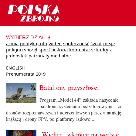
WYBIERZ DZIAŁ
armia
polityka
foto
wideo
społeczność
świat
misje
poligon
sprzęt
sport
historia
komentarze
kadry
z
jednostek
patronaty medialne
ENGLISH
Prenumerata 2019
Bataliony przyszłości
Program „Model 44” zakłada nasycenie
batalionu systemami bezzałogowymi – od
dronów rozpoznawczych i uderzeniowych przez amunicję
krążącą i drony FPV, po platformy lądowe....
„Wicher" wkrótce na wodzie