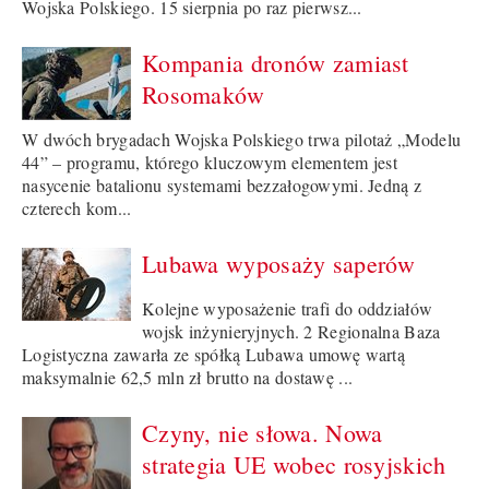
Wojska Polskiego. 15 sierpnia po raz pierwsz...
Kompania dronów zamiast
Rosomaków
W dwóch brygadach Wojska Polskiego trwa pilotaż „Modelu
44” – programu, którego kluczowym elementem jest
nasycenie batalionu systemami bezzałogowymi. Jedną z
czterech kom...
Lubawa wyposaży saperów
Kolejne wyposażenie trafi do oddziałów
wojsk inżynieryjnych. 2 Regionalna Baza
Logistyczna zawarła ze spółką Lubawa umowę wartą
maksymalnie 62,5 mln zł brutto na dostawę ...
Czyny, nie słowa. Nowa
strategia UE wobec rosyjskich