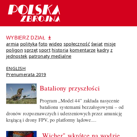
WYBIERZ DZIAŁ
armia
polityka
foto
wideo
społeczność
świat
misje
poligon
sprzęt
sport
historia
komentarze
kadry
z
jednostek
patronaty medialne
ENGLISH
Prenumerata 2019
Bataliony przyszłości
Program „Model 44” zakłada nasycenie
batalionu systemami bezzałogowymi – od
dronów rozpoznawczych i uderzeniowych przez amunicję
krążącą i drony FPV, po platformy lądowe....
„Wicher" wkrótce na wodzie