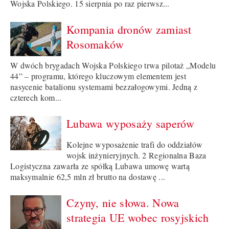
Wojska Polskiego. 15 sierpnia po raz pierwsz...
Kompania dronów zamiast
Rosomaków
W dwóch brygadach Wojska Polskiego trwa pilotaż „Modelu
44” – programu, którego kluczowym elementem jest
nasycenie batalionu systemami bezzałogowymi. Jedną z
czterech kom...
Lubawa wyposaży saperów
Kolejne wyposażenie trafi do oddziałów
wojsk inżynieryjnych. 2 Regionalna Baza
Logistyczna zawarła ze spółką Lubawa umowę wartą
maksymalnie 62,5 mln zł brutto na dostawę ...
Czyny, nie słowa. Nowa
strategia UE wobec rosyjskich