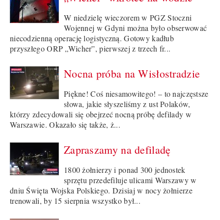
W niedzielę wieczorem w PGZ Stoczni
Wojennej w Gdyni można było obserwować
niecodzienną operację logistyczną. Gotowy kadłub
przyszłego ORP „Wicher”, pierwszej z trzech fr...
Nocna próba na Wisłostradzie
Piękne! Coś niesamowitego! – to najczęstsze
słowa, jakie słyszeliśmy z ust Polaków,
którzy zdecydowali się obejrzeć nocną próbę defilady w
Warszawie. Okazało się także, ż...
Zapraszamy na defiladę
1800 żołnierzy i ponad 300 jednostek
sprzętu przedefiluje ulicami Warszawy w
dniu Święta Wojska Polskiego. Dzisiaj w nocy żołnierze
trenowali, by 15 sierpnia wszystko był...