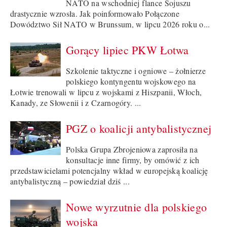
NATO na wschodniej flance Sojuszu
drastycznie wzrosła. Jak poinformowało Połączone
Dowództwo Sił NATO w Brunssum, w lipcu 2026 roku o...
Gorący lipiec PKW Łotwa
Szkolenie taktyczne i ogniowe – żołnierze
polskiego kontyngentu wojskowego na
Łotwie trenowali w lipcu z wojskami z Hiszpanii, Włoch,
Kanady, ze Słowenii i z Czarnogóry. ...
PGZ o koalicji antybalistycznej
Polska Grupa Zbrojeniowa zaprosiła na
konsultacje inne firmy, by omówić z ich
przedstawicielami potencjalny wkład w europejską koalicję
antybalistyczną – powiedział dziś ...
Nowe wyrzutnie dla polskiego
wojska