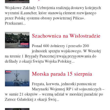
Wojskowe Zakłady Uzbrojenia realizują dostawy kolejnych
wyrzutni iLauncher, które stanowią element rozwijanego
przez Polskę systemu obrony powietrznej Pilica+.
Przekazani...
Szachownica na Wisłostradzie
Ponad 600 żołnierzy i przeszło 200
jednostek sprzętu wojskowego. W Wesołej
na terenie 1 Brygady Pancernej trwają przygotowania do
defilady z okazji Święta Wojska Polskieg...
Morska parada 15 sierpnia
Fregata, korweta, jednostki pomocnicze
Marynarki Wojennej RP i sił sojuszniczych –
w sumie 21 okrętów – wezmą udział w morskiej paradzie po
Zatoce Gdańskiej z okazji Świę...