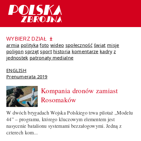
WYBIERZ DZIAŁ
armia
polityka
foto
wideo
społeczność
świat
misje
poligon
sprzęt
sport
historia
komentarze
kadry
z
jednostek
patronaty medialne
ENGLISH
Prenumerata 2019
Kompania dronów zamiast
Rosomaków
W dwóch brygadach Wojska Polskiego trwa pilotaż „Modelu
44” – programu, którego kluczowym elementem jest
nasycenie batalionu systemami bezzałogowymi. Jedną z
czterech kom...