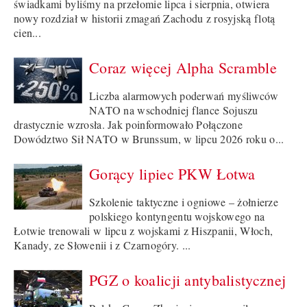
świadkami byliśmy na przełomie lipca i sierpnia, otwiera
nowy rozdział w historii zmagań Zachodu z rosyjską flotą
cien...
Coraz więcej Alpha Scramble
Liczba alarmowych poderwań myśliwców
NATO na wschodniej flance Sojuszu
drastycznie wzrosła. Jak poinformowało Połączone
Dowództwo Sił NATO w Brunssum, w lipcu 2026 roku o...
Gorący lipiec PKW Łotwa
Szkolenie taktyczne i ogniowe – żołnierze
polskiego kontyngentu wojskowego na
Łotwie trenowali w lipcu z wojskami z Hiszpanii, Włoch,
Kanady, ze Słowenii i z Czarnogóry. ...
PGZ o koalicji antybalistycznej