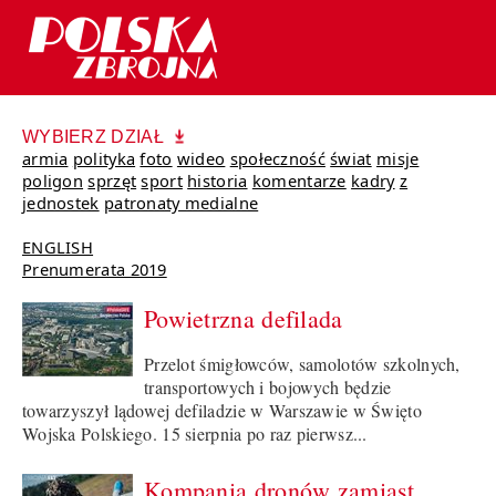
WYBIERZ DZIAŁ
armia
polityka
foto
wideo
społeczność
świat
misje
poligon
sprzęt
sport
historia
komentarze
kadry
z
jednostek
patronaty medialne
ENGLISH
Prenumerata 2019
Powietrzna defilada
Przelot śmigłowców, samolotów szkolnych,
transportowych i bojowych będzie
towarzyszył lądowej defiladzie w Warszawie w Święto
Wojska Polskiego. 15 sierpnia po raz pierwsz...
Kompania dronów zamiast