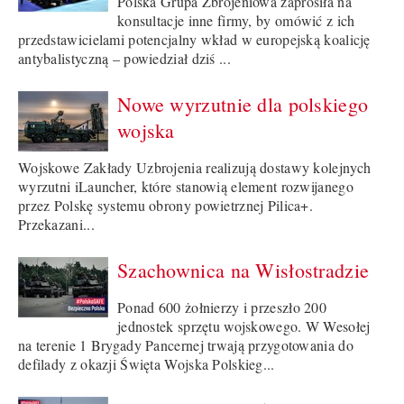
Polska Grupa Zbrojeniowa zaprosiła na
konsultacje inne firmy, by omówić z ich
przedstawicielami potencjalny wkład w europejską koalicję
antybalistyczną – powiedział dziś ...
Nowe wyrzutnie dla polskiego
wojska
Wojskowe Zakłady Uzbrojenia realizują dostawy kolejnych
wyrzutni iLauncher, które stanowią element rozwijanego
przez Polskę systemu obrony powietrznej Pilica+.
Przekazani...
Szachownica na Wisłostradzie
Ponad 600 żołnierzy i przeszło 200
jednostek sprzętu wojskowego. W Wesołej
na terenie 1 Brygady Pancernej trwają przygotowania do
defilady z okazji Święta Wojska Polskieg...