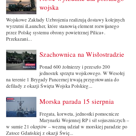
wojska
Wojskowe Zakłady Uzbrojenia realizują dostawy kolejnych
wyrzutni iLauncher, które stanowią element rozwijanego
przez Polskę systemu obrony powietrznej Pilica+.
Przekazani...
Szachownica na Wisłostradzie
Ponad 600 żołnierzy i przeszło 200
jednostek sprzętu wojskowego. W Wesołej
na terenie 1 Brygady Pancernej trwają przygotowania do
defilady z okazji Święta Wojska Polskieg...
Morska parada 15 sierpnia
Fregata, korweta, jednostki pomocnicze
Marynarki Wojennej RP i sił sojuszniczych –
w sumie 21 okrętów – wezmą udział w morskiej paradzie po
Zatoce Gdańskiej z okazji Świę...