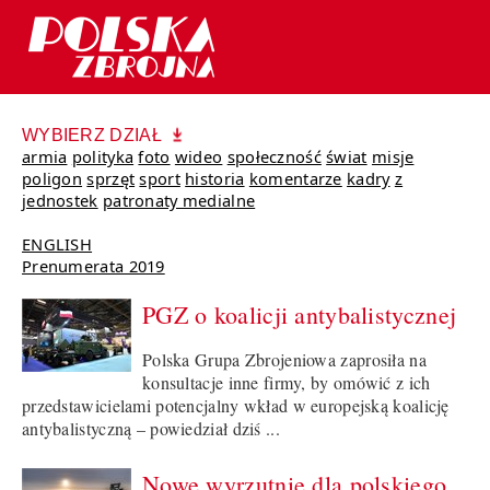
WYBIERZ DZIAŁ
armia
polityka
foto
wideo
społeczność
świat
misje
poligon
sprzęt
sport
historia
komentarze
kadry
z
jednostek
patronaty medialne
ENGLISH
Prenumerata 2019
PGZ o koalicji antybalistycznej
Polska Grupa Zbrojeniowa zaprosiła na
konsultacje inne firmy, by omówić z ich
przedstawicielami potencjalny wkład w europejską koalicję
antybalistyczną – powiedział dziś ...
Nowe wyrzutnie dla polskiego