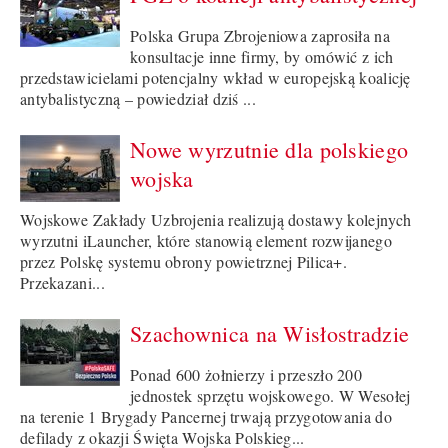
Polska Grupa Zbrojeniowa zaprosiła na
konsultacje inne firmy, by omówić z ich
przedstawicielami potencjalny wkład w europejską koalicję
antybalistyczną – powiedział dziś ...
Nowe wyrzutnie dla polskiego
wojska
Wojskowe Zakłady Uzbrojenia realizują dostawy kolejnych
wyrzutni iLauncher, które stanowią element rozwijanego
przez Polskę systemu obrony powietrznej Pilica+.
Przekazani...
Szachownica na Wisłostradzie
Ponad 600 żołnierzy i przeszło 200
jednostek sprzętu wojskowego. W Wesołej
na terenie 1 Brygady Pancernej trwają przygotowania do
defilady z okazji Święta Wojska Polskieg...