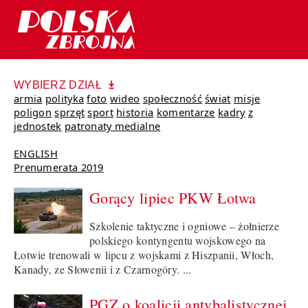
WYBIERZ DZIAŁ
armia
polityka
foto
wideo
społeczność
świat
misje
poligon
sprzęt
sport
historia
komentarze
kadry
z
jednostek
patronaty medialne
ENGLISH
Prenumerata 2019
Gorący lipiec PKW Łotwa
Szkolenie taktyczne i ogniowe – żołnierze
polskiego kontyngentu wojskowego na
Łotwie trenowali w lipcu z wojskami z Hiszpanii, Włoch,
Kanady, ze Słowenii i z Czarnogóry. ...
PGZ o koalicji antybalistycznej