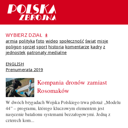
WYBIERZ DZIAŁ
armia
polityka
foto
wideo
społeczność
świat
misje
poligon
sprzęt
sport
historia
komentarze
kadry
z
jednostek
patronaty medialne
ENGLISH
Prenumerata 2019
Kompania dronów zamiast
Rosomaków
W dwóch brygadach Wojska Polskiego trwa pilotaż „Modelu
44” – programu, którego kluczowym elementem jest
nasycenie batalionu systemami bezzałogowymi. Jedną z
czterech kom...