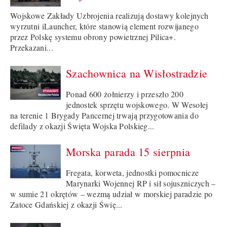
Wojskowe Zakłady Uzbrojenia realizują dostawy kolejnych
wyrzutni iLauncher, które stanowią element rozwijanego
przez Polskę systemu obrony powietrznej Pilica+.
Przekazani...
Szachownica na Wisłostradzie
Ponad 600 żołnierzy i przeszło 200
jednostek sprzętu wojskowego. W Wesołej
na terenie 1 Brygady Pancernej trwają przygotowania do
defilady z okazji Święta Wojska Polskieg...
Morska parada 15 sierpnia
Fregata, korweta, jednostki pomocnicze
Marynarki Wojennej RP i sił sojuszniczych –
w sumie 21 okrętów – wezmą udział w morskiej paradzie po
Zatoce Gdańskiej z okazji Świę...