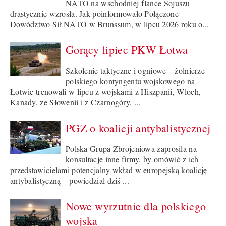
NATO na wschodniej flance Sojuszu
drastycznie wzrosła. Jak poinformowało Połączone
Dowództwo Sił NATO w Brunssum, w lipcu 2026 roku o...
Gorący lipiec PKW Łotwa
Szkolenie taktyczne i ogniowe – żołnierze
polskiego kontyngentu wojskowego na
Łotwie trenowali w lipcu z wojskami z Hiszpanii, Włoch,
Kanady, ze Słowenii i z Czarnogóry. ...
PGZ o koalicji antybalistycznej
Polska Grupa Zbrojeniowa zaprosiła na
konsultacje inne firmy, by omówić z ich
przedstawicielami potencjalny wkład w europejską koalicję
antybalistyczną – powiedział dziś ...
Nowe wyrzutnie dla polskiego
wojska