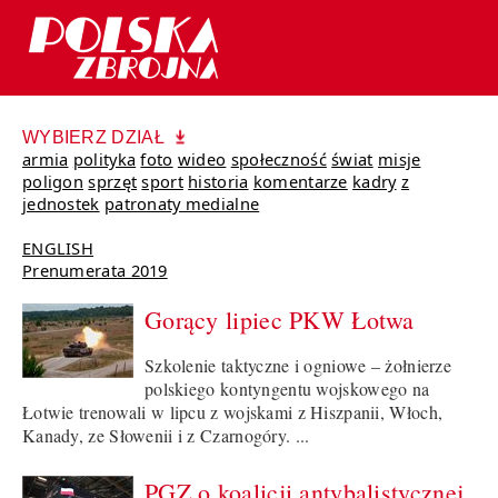
WYBIERZ DZIAŁ
armia
polityka
foto
wideo
społeczność
świat
misje
poligon
sprzęt
sport
historia
komentarze
kadry
z
jednostek
patronaty medialne
ENGLISH
Prenumerata 2019
Gorący lipiec PKW Łotwa
Szkolenie taktyczne i ogniowe – żołnierze
polskiego kontyngentu wojskowego na
Łotwie trenowali w lipcu z wojskami z Hiszpanii, Włoch,
Kanady, ze Słowenii i z Czarnogóry. ...
PGZ o koalicji antybalistycznej