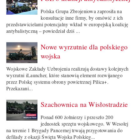
Polska Grupa Zbrojeniowa zaprosiła na
konsultacje inne firmy, by omówić z ich
przedstawicielami potencjalny wkład w europejską koalicję
antybalistyczną – powiedział dziś ...
Nowe wyrzutnie dla polskiego
wojska
Wojskowe Zakłady Uzbrojenia realizują dostawy kolejnych
wyrzutni iLauncher, które stanowią element rozwijanego
przez Polskę systemu obrony powietrznej Pilica+.
Przekazani...
Szachownica na Wisłostradzie
Ponad 600 żołnierzy i przeszło 200
jednostek sprzętu wojskowego. W Wesołej
na terenie 1 Brygady Pancernej trwają przygotowania do
defilady z okazji Święta Wojska Polskieg...