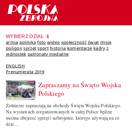
WYBIERZ DZIAŁ
armia
polityka
foto
wideo
społeczność
świat
misje
poligon
sprzęt
sport
historia
komentarze
kadry
z
jednostek
patronaty medialne
ENGLISH
Prenumerata 2019
Zapraszamy na Święto Wojska
Polskiego
Żołnierze zapraszają na obchody Święta Wojska Polskiego.
Na wystawach zorganizowanych w całej Polsce będzie
można obejrzeć sprzęt i uzbrojenie, którego używają na co
dzie...