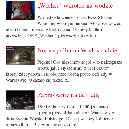
„Wicher" wkrótce na wodzie
W niedzielę wieczorem w PGZ Stoczni
Wojennej w Gdyni można było obserwować
niecodzienną operację logistyczną. Gotowy kadłub
przyszłego ORP „Wicher”, pierwszej z trzech fr...
Nocna próba na Wisłostradzie
Piękne! Coś niesamowitego! – to najczęstsze
słowa, jakie słyszeliśmy z ust Polaków,
którzy zdecydowali się obejrzeć nocną próbę defilady w
Warszawie. Okazało się także, ż...
Zapraszamy na defiladę
1800 żołnierzy i ponad 300 jednostek
sprzętu przedefiluje ulicami Warszawy w
dniu Święta Wojska Polskiego. Dzisiaj w nocy żołnierze
trenowali, by 15 sierpnia wszystko był...