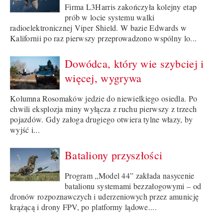
Firma L3Harris zakończyła kolejny etap
prób w locie systemu walki
radioelektronicznej Viper Shield. W bazie Edwards w
Kalifornii po raz pierwszy przeprowadzono wspólny lo...
Dowódca, który wie szybciej i
więcej, wygrywa
Kolumna Rosomaków jedzie do niewielkiego osiedla. Po
chwili eksplozja miny wyłącza z ruchu pierwszy z trzech
pojazdów. Gdy załoga drugiego otwiera tylne włazy, by
wyjść i...
Bataliony przyszłości
Program „Model 44” zakłada nasycenie
batalionu systemami bezzałogowymi – od
dronów rozpoznawczych i uderzeniowych przez amunicję
krążącą i drony FPV, po platformy lądowe....