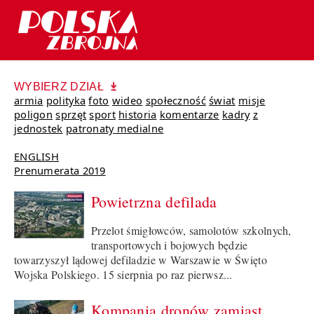
WYBIERZ DZIAŁ
armia
polityka
foto
wideo
społeczność
świat
misje
poligon
sprzęt
sport
historia
komentarze
kadry
z
jednostek
patronaty medialne
ENGLISH
Prenumerata 2019
Powietrzna defilada
Przelot śmigłowców, samolotów szkolnych,
transportowych i bojowych będzie
towarzyszył lądowej defiladzie w Warszawie w Święto
Wojska Polskiego. 15 sierpnia po raz pierwsz...
Kompania dronów zamiast