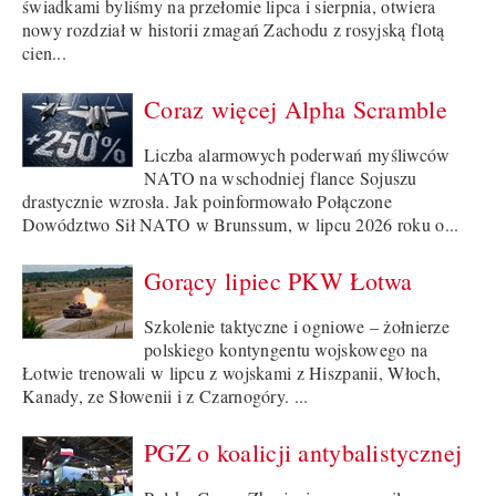
świadkami byliśmy na przełomie lipca i sierpnia, otwiera
nowy rozdział w historii zmagań Zachodu z rosyjską flotą
cien...
Coraz więcej Alpha Scramble
Liczba alarmowych poderwań myśliwców
NATO na wschodniej flance Sojuszu
drastycznie wzrosła. Jak poinformowało Połączone
Dowództwo Sił NATO w Brunssum, w lipcu 2026 roku o...
Gorący lipiec PKW Łotwa
Szkolenie taktyczne i ogniowe – żołnierze
polskiego kontyngentu wojskowego na
Łotwie trenowali w lipcu z wojskami z Hiszpanii, Włoch,
Kanady, ze Słowenii i z Czarnogóry. ...
PGZ o koalicji antybalistycznej