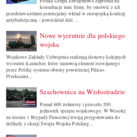
Polska Grupa Zbrojeniowa zaprosiła na
konsultacje inne firmy, by omówić z ich
przedstawicielami potencjalny wkład w europejską koalicję
antybalistyczną – powiedział dziś ...
Nowe wyrzutnie dla polskiego
wojska
Wojskowe Zakłady Uzbrojenia realizują dostawy kolejnych
wyrzutni iLauncher, które stanowią element rozwijanego
przez Polskę systemu obrony powietrznej Pilica+.
Przekazani...
Szachownica na Wisłostradzie
Ponad 600 żołnierzy i przeszło 200
jednostek sprzętu wojskowego. W Wesołej
na terenie 1 Brygady Pancernej trwają przygotowania do
defilady z okazji Święta Wojska Polskieg...