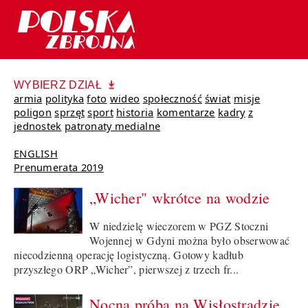
WYBIERZ DZIAŁ
armia
polityka
foto
wideo
społeczność
świat
misje
poligon
sprzęt
sport
historia
komentarze
kadry
z
jednostek
patronaty medialne
ENGLISH
Prenumerata 2019
„Wicher" wkrótce na wodzie
W niedzielę wieczorem w PGZ Stoczni
Wojennej w Gdyni można było obserwować
niecodzienną operację logistyczną. Gotowy kadłub
przyszłego ORP „Wicher”, pierwszej z trzech fr...
Nocna próba na Wisłostradzie