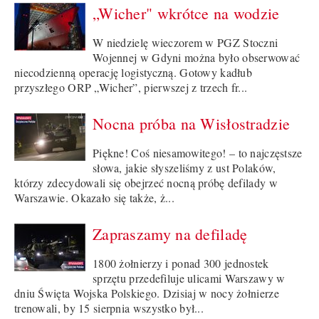
„Wicher" wkrótce na wodzie
W niedzielę wieczorem w PGZ Stoczni
Wojennej w Gdyni można było obserwować
niecodzienną operację logistyczną. Gotowy kadłub
przyszłego ORP „Wicher”, pierwszej z trzech fr...
Nocna próba na Wisłostradzie
Piękne! Coś niesamowitego! – to najczęstsze
słowa, jakie słyszeliśmy z ust Polaków,
którzy zdecydowali się obejrzeć nocną próbę defilady w
Warszawie. Okazało się także, ż...
Zapraszamy na defiladę
1800 żołnierzy i ponad 300 jednostek
sprzętu przedefiluje ulicami Warszawy w
dniu Święta Wojska Polskiego. Dzisiaj w nocy żołnierze
trenowali, by 15 sierpnia wszystko był...