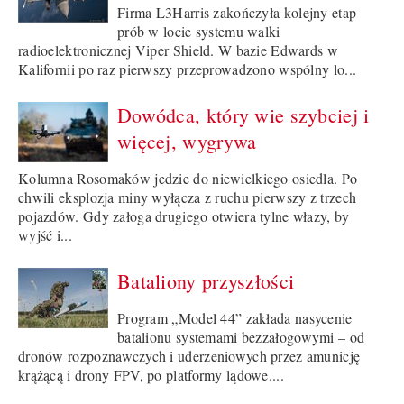
Firma L3Harris zakończyła kolejny etap
prób w locie systemu walki
radioelektronicznej Viper Shield. W bazie Edwards w
Kalifornii po raz pierwszy przeprowadzono wspólny lo...
Dowódca, który wie szybciej i
więcej, wygrywa
Kolumna Rosomaków jedzie do niewielkiego osiedla. Po
chwili eksplozja miny wyłącza z ruchu pierwszy z trzech
pojazdów. Gdy załoga drugiego otwiera tylne włazy, by
wyjść i...
Bataliony przyszłości
Program „Model 44” zakłada nasycenie
batalionu systemami bezzałogowymi – od
dronów rozpoznawczych i uderzeniowych przez amunicję
krążącą i drony FPV, po platformy lądowe....