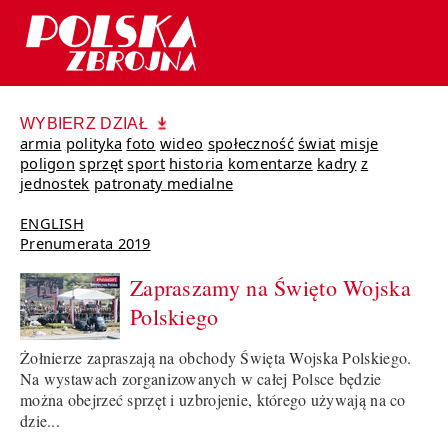
WYBIERZ DZIAŁ
armia
polityka
foto
wideo
społeczność
świat
misje
poligon
sprzęt
sport
historia
komentarze
kadry
z
jednostek
patronaty medialne
ENGLISH
Prenumerata 2019
Zapraszamy na Święto Wojska
Polskiego
Żołnierze zapraszają na obchody Święta Wojska Polskiego.
Na wystawach zorganizowanych w całej Polsce będzie
można obejrzeć sprzęt i uzbrojenie, którego używają na co
dzie...