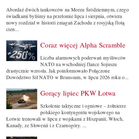
Abordaż dwóch tankowców na Morzu Śródziemnym, czego
świadkami byliśmy na przełomie lipca i sierpnia, otwiera
nowy rozdział w historii zmagań Zachodu z rosyjską flotą
cien...
Coraz więcej Alpha Scramble
Liczba alarmowych poderwań myśliwców
NATO na wschodniej flance Sojuszu
drastycznie wzrosła. Jak poinformowało Połączone
Dowództwo Sił NATO w Brunssum, w lipcu 2026 roku o...
Gorący lipiec PKW Łotwa
Szkolenie taktyczne i ogniowe – żołnierze
polskiego kontyngentu wojskowego na
Łotwie trenowali w lipcu z wojskami z Hiszpanii, Włoch,
Kanady, ze Słowenii i z Czarnogóry. ...