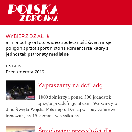
WYBIERZ DZIAŁ
armia
polityka
foto
wideo
społeczność
świat
misje
poligon
sprzęt
sport
historia
komentarze
kadry
z
jednostek
patronaty medialne
ENGLISH
Prenumerata 2019
Zapraszamy na defiladę
1800 żołnierzy i ponad 300 jednostek
sprzętu przedefiluje ulicami Warszawy w
dniu Święta Wojska Polskiego. Dzisiaj w nocy żołnierze
trenowali, by 15 sierpnia wszystko był...
Śmigłowiec przyszłości dla