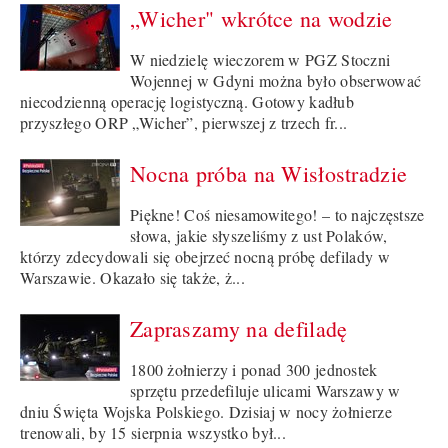
„Wicher" wkrótce na wodzie
W niedzielę wieczorem w PGZ Stoczni
Wojennej w Gdyni można było obserwować
niecodzienną operację logistyczną. Gotowy kadłub
przyszłego ORP „Wicher”, pierwszej z trzech fr...
Nocna próba na Wisłostradzie
Piękne! Coś niesamowitego! – to najczęstsze
słowa, jakie słyszeliśmy z ust Polaków,
którzy zdecydowali się obejrzeć nocną próbę defilady w
Warszawie. Okazało się także, ż...
Zapraszamy na defiladę
1800 żołnierzy i ponad 300 jednostek
sprzętu przedefiluje ulicami Warszawy w
dniu Święta Wojska Polskiego. Dzisiaj w nocy żołnierze
trenowali, by 15 sierpnia wszystko był...