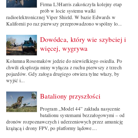
Firma L3Harris zakończyła kolejny etap
prób w locie systemu walki
radioelektronicznej Viper Shield. W bazie Edwards w
Kalifornii po raz pierwszy przeprowadzono wspólny lo...
Dowódca, który wie szybciej i
więcej, wygrywa
Kolumna Rosomaków jedzie do niewielkiego osiedla. Po
chwili eksplozja miny wyłącza z ruchu pierwszy z trzech
pojazdów. Gdy załoga drugiego otwiera tylne włazy, by
wyjść i...
Bataliony przyszłości
Program „Model 44” zakłada nasycenie
batalionu systemami bezzałogowymi – od
dronów rozpoznawczych i uderzeniowych przez amunicję
krążącą i drony FPV, po platformy lądowe....