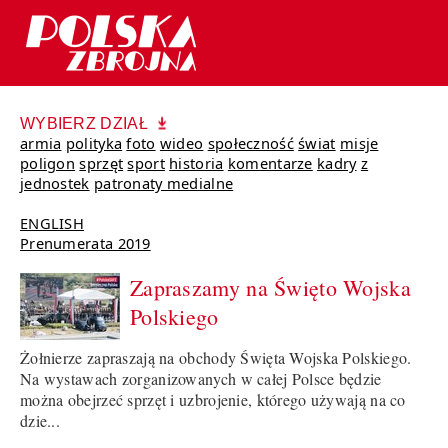
WYBIERZ DZIAŁ
armia
polityka
foto
wideo
społeczność
świat
misje
poligon
sprzęt
sport
historia
komentarze
kadry
z
jednostek
patronaty medialne
ENGLISH
Prenumerata 2019
Zapraszamy na Święto Wojska
Polskiego
Żołnierze zapraszają na obchody Święta Wojska Polskiego.
Na wystawach zorganizowanych w całej Polsce będzie
można obejrzeć sprzęt i uzbrojenie, którego używają na co
dzie...