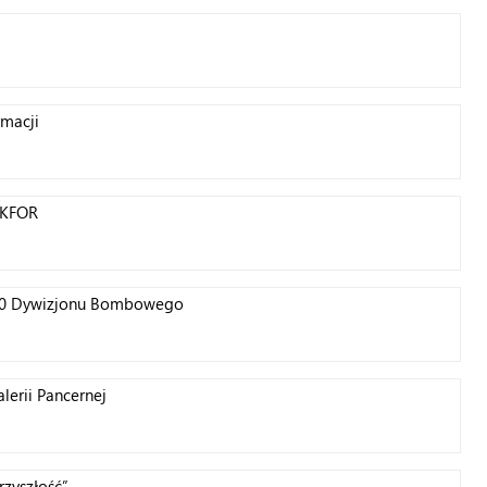
rmacji
 KFOR
 300 Dywizjonu Bombowego
lerii Pancernej
zyszłość”