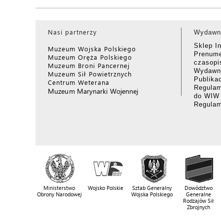
Nasi partnerzy
Wydawn
Sklep I
Muzeum Wojska Polskiego
Prenume
Muzeum Oręża Polskiego
czasop
Muzeum Broni Pancernej
Wydawni
Muzeum Sił Powietrznych
Publika
Centrum Weterana
Regulam
Muzeum Marynarki Wojennej
do WIW
Regula
Ministerstwo
Wojsko Polskie
Sztab Generalny
Dowództwo
Obrony Narodowej
Wojska Polskiego
Generalne
Rodzajów Sił
Zbrojnych