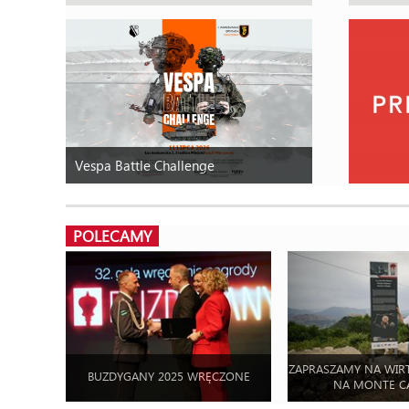
Vespa Battle Challenge
POLECAMY
ZAPRASZAMY NA WIR
BUZDYGANY 2025 WRĘCZONE
NA MONTE C