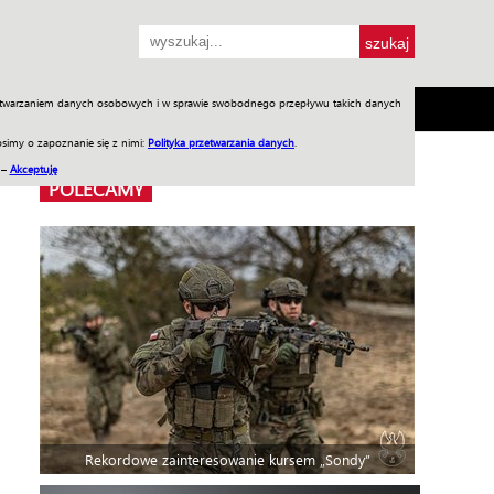
przetwarzaniem danych osobowych i w sprawie swobodnego przepływu takich danych
SH
SKLEP
Jednodniówki
Praca w WIW
simy o zapoznanie się z nimi:
Polityka przetwarzania danych
.
 –
Akceptuję
POLECAMY
Rekordowe zainteresowanie kursem „Sondy”