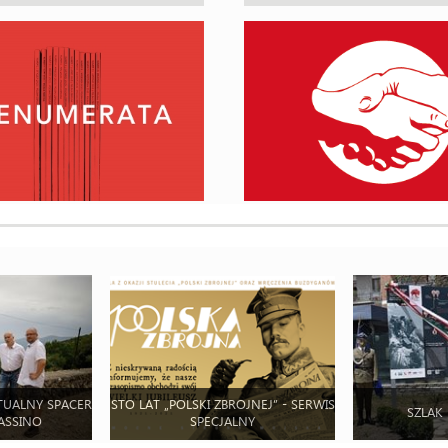
TUALNY SPACER
STO LAT „POLSKI ZBROJNEJ” - SERWIS
SZLAK
ASSINO
SPECJALNY