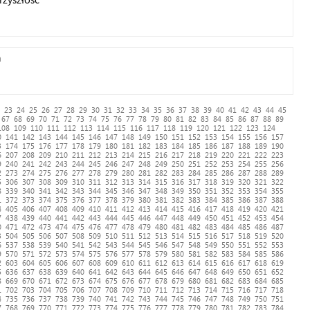
h
23
24
25
26
27
28
29
30
31
32
33
34
35
36
37
38
39
40
41
42
43
44
45
67
68
69
70
71
72
73
74
75
76
77
78
79
80
81
82
83
84
85
86
87
88
89
108
109
110
111
112
113
114
115
116
117
118
119
120
121
122
123
124
0
141
142
143
144
145
146
147
148
149
150
151
152
153
154
155
156
157
3
174
175
176
177
178
179
180
181
182
183
184
185
186
187
188
189
190
6
207
208
209
210
211
212
213
214
215
216
217
218
219
220
221
222
223
9
240
241
242
243
244
245
246
247
248
249
250
251
252
253
254
255
256
2
273
274
275
276
277
278
279
280
281
282
283
284
285
286
287
288
289
5
306
307
308
309
310
311
312
313
314
315
316
317
318
319
320
321
322
8
339
340
341
342
343
344
345
346
347
348
349
350
351
352
353
354
355
1
372
373
374
375
376
377
378
379
380
381
382
383
384
385
386
387
388
4
405
406
407
408
409
410
411
412
413
414
415
416
417
418
419
420
421
7
438
439
440
441
442
443
444
445
446
447
448
449
450
451
452
453
454
0
471
472
473
474
475
476
477
478
479
480
481
482
483
484
485
486
487
3
504
505
506
507
508
509
510
511
512
513
514
515
516
517
518
519
520
6
537
538
539
540
541
542
543
544
545
546
547
548
549
550
551
552
553
9
570
571
572
573
574
575
576
577
578
579
580
581
582
583
584
585
586
2
603
604
605
606
607
608
609
610
611
612
613
614
615
616
617
618
619
5
636
637
638
639
640
641
642
643
644
645
646
647
648
649
650
651
652
8
669
670
671
672
673
674
675
676
677
678
679
680
681
682
683
684
685
1
702
703
704
705
706
707
708
709
710
711
712
713
714
715
716
717
718
4
735
736
737
738
739
740
741
742
743
744
745
746
747
748
749
750
751
7
768
769
770
771
772
773
774
775
776
777
778
779
780
781
782
783
784