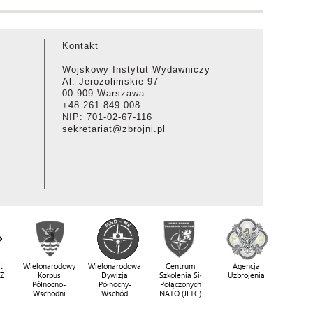
Kontakt
Wojskowy Instytut Wydawniczy
Al. Jerozolimskie 97
00-909 Warszawa
+48 261 849 008
NIP: 701-02-67-116
sekretariat@zbrojni.pl
t
Wielonarodowy
Wielonarodowa
Centrum
Agencja
SZ
Korpus
Dywizja
Szkolenia Sił
Uzbrojenia
Północno-
Północny-
Połączonych
Wschodni
Wschód
NATO (JFTC)