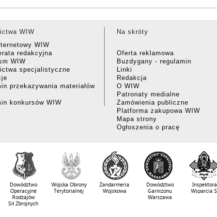
ictwa WIW
Na skróty
nternetowy WIW
rata redakcyjna
Oferta reklamowa
ism WIW
Buzdygany - regulamin
ctwa specjalistyczne
Linki
cje
Redakcja
in przekazywania materiałów
O WIW
Patronaty medialne
min konkursów WIW
Zamówienia publiczne
Platforma zakupowa WIW
Mapa strony
Ogłoszenia o pracę
Dowództwo
Wojska Obrony
Żandarmeria
Dowództwo
Inspektora
Operacyjne
Terytorialnej
Wojskowa
Garnizonu
Wsparcia 
Rodzajów
Warszawa
Sił Zbrojnych