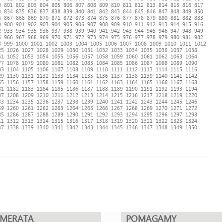
0
801
802
803
804
805
806
807
808
809
810
811
812
813
814
815
816
817
3
834
835
836
837
838
839
840
841
842
843
844
845
846
847
848
849
850
6
867
868
869
870
871
872
873
874
875
876
877
878
879
880
881
882
883
9
900
901
902
903
904
905
906
907
908
909
910
911
912
913
914
915
916
2
933
934
935
936
937
938
939
940
941
942
943
944
945
946
947
948
949
5
966
967
968
969
970
971
972
973
974
975
976
977
978
979
980
981
982
8
999
1000
1001
1002
1003
1004
1005
1006
1007
1008
1009
1010
1011
1012
25
1026
1027
1028
1029
1030
1031
1032
1033
1034
1035
1036
1037
1038
51
1052
1053
1054
1055
1056
1057
1058
1059
1060
1061
1062
1063
1064
77
1078
1079
1080
1081
1082
1083
1084
1085
1086
1087
1088
1089
1090
03
1104
1105
1106
1107
1108
1109
1110
1111
1112
1113
1114
1115
1116
29
1130
1131
1132
1133
1134
1135
1136
1137
1138
1139
1140
1141
1142
55
1156
1157
1158
1159
1160
1161
1162
1163
1164
1165
1166
1167
1168
81
1182
1183
1184
1185
1186
1187
1188
1189
1190
1191
1192
1193
1194
07
1208
1209
1210
1211
1212
1213
1214
1215
1216
1217
1218
1219
1220
33
1234
1235
1236
1237
1238
1239
1240
1241
1242
1243
1244
1245
1246
59
1260
1261
1262
1263
1264
1265
1266
1267
1268
1269
1270
1271
1272
85
1286
1287
1288
1289
1290
1291
1292
1293
1294
1295
1296
1297
1298
11
1312
1313
1314
1315
1316
1317
1318
1319
1320
1321
1322
1323
1324
37
1338
1339
1340
1341
1342
1343
1344
1345
1346
1347
1348
1349
1350
UMERATA
POMAGAMY