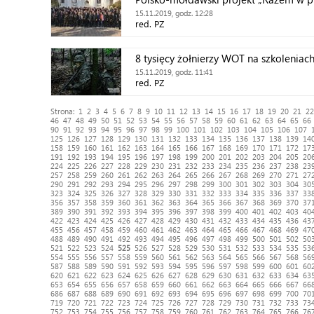
15.11.2019, godz. 12:28
red. PZ
8 tysięcy żołnierzy WOT na szkoleniac
15.11.2019, godz. 11:41
red. PZ
Strona:
1
2
3
4
5
6
7
8
9
10
11
12
13
14
15
16
17
18
19
20
21
22
46
47
48
49
50
51
52
53
54
55
56
57
58
59
60
61
62
63
64
65
66
90
91
92
93
94
95
96
97
98
99
100
101
102
103
104
105
106
107
125
126
127
128
129
130
131
132
133
134
135
136
137
138
139
14
158
159
160
161
162
163
164
165
166
167
168
169
170
171
172
17
191
192
193
194
195
196
197
198
199
200
201
202
203
204
205
20
224
225
226
227
228
229
230
231
232
233
234
235
236
237
238
23
257
258
259
260
261
262
263
264
265
266
267
268
269
270
271
27
290
291
292
293
294
295
296
297
298
299
300
301
302
303
304
30
323
324
325
326
327
328
329
330
331
332
333
334
335
336
337
33
356
357
358
359
360
361
362
363
364
365
366
367
368
369
370
37
389
390
391
392
393
394
395
396
397
398
399
400
401
402
403
40
422
423
424
425
426
427
428
429
430
431
432
433
434
435
436
43
455
456
457
458
459
460
461
462
463
464
465
466
467
468
469
47
488
489
490
491
492
493
494
495
496
497
498
499
500
501
502
50
521
522
523
524
525
526
527
528
529
530
531
532
533
534
535
53
554
555
556
557
558
559
560
561
562
563
564
565
566
567
568
56
587
588
589
590
591
592
593
594
595
596
597
598
599
600
601
60
620
621
622
623
624
625
626
627
628
629
630
631
632
633
634
63
653
654
655
656
657
658
659
660
661
662
663
664
665
666
667
66
686
687
688
689
690
691
692
693
694
695
696
697
698
699
700
70
719
720
721
722
723
724
725
726
727
728
729
730
731
732
733
73
752
753
754
755
756
757
758
759
760
761
762
763
764
765
766
76