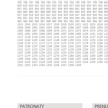
785
786
787
788
789
790
791
792
793
794
795
796
797
798
799
80
818
819
820
821
822
823
824
825
826
827
828
829
830
831
832
83
851
852
853
854
855
856
857
858
859
860
861
862
863
864
865
86
884
885
886
887
888
889
890
891
892
893
894
895
896
897
898
89
917
918
919
920
921
922
923
924
925
926
927
928
929
930
931
93
950
951
952
953
954
955
956
957
958
959
960
961
962
963
964
96
983
984
985
986
987
988
989
990
991
992
993
994
995
996
997
99
1013
1014
1015
1016
1017
1018
1019
1020
1021
1022
1023
1024
10
1039
1040
1041
1042
1043
1044
1045
1046
1047
1048
1049
1050
10
1065
1066
1067
1068
1069
1070
1071
1072
1073
1074
1075
1076
10
1091
1092
1093
1094
1095
1096
1097
1098
1099
1100
1101
1102
11
1117
1118
1119
1120
1121
1122
1123
1124
1125
1126
1127
1128
11
1143
1144
1145
1146
1147
1148
1149
1150
1151
1152
1153
1154
11
1169
1170
1171
1172
1173
1174
1175
1176
1177
1178
1179
1180
11
1195
1196
1197
1198
1199
1200
1201
1202
1203
1204
1205
1206
12
1221
1222
1223
1224
1225
1226
1227
1228
1229
1230
1231
1232
12
1247
1248
1249
1250
1251
1252
1253
1254
1255
1256
1257
1258
12
1273
1274
1275
1276
1277
1278
1279
1280
1281
1282
1283
1284
12
1299
1300
1301
1302
1303
1304
1305
1306
1307
1308
1309
1310
13
1325
1326
1327
1328
1329
1330
1331
1332
1333
1334
1335
1336
13
1351
1352
1353
1354
1355
1356
1357
1358
1359
PATRONATY
PREN