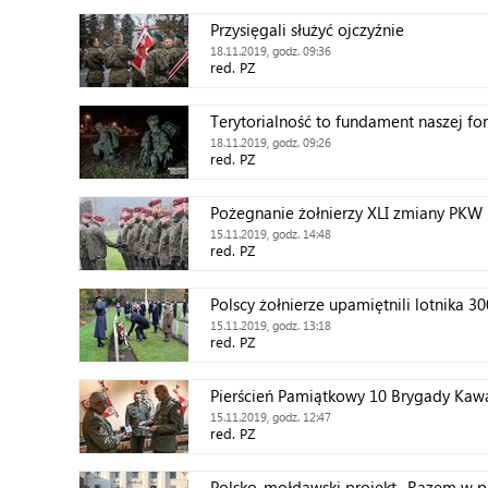
Przysięgali służyć ojczyźnie
18.11.2019, godz. 09:36
red. PZ
Terytorialność to fundament naszej fo
18.11.2019, godz. 09:26
red. PZ
Pożegnanie żołnierzy XLI zmiany PKW
15.11.2019, godz. 14:48
red. PZ
Polscy żołnierze upamiętnili lotnika
15.11.2019, godz. 13:18
red. PZ
Pierścień Pamiątkowy 10 Brygady Kawa
15.11.2019, godz. 12:47
red. PZ
Polsko-mołdawski projekt „Razem w pr