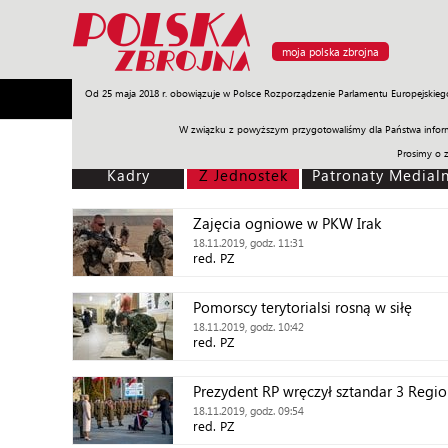
moja polska zbrojna
Od 25 maja 2018 r. obowiązuje w Polsce Rozporządzenie Parlamentu Europejskieg
Armia
Poligon
Sprzęt
Misje
Polityka
Prawo
W związku z powyższym przygotowaliśmy dla Państwa inform
Prosimy o 
Kadry
Z Jednostek
Patronaty Medial
Zajęcia ogniowe w PKW Irak
18.11.2019, godz. 11:31
red. PZ
Pomorscy terytorialsi rosną w siłę
18.11.2019, godz. 10:42
red. PZ
Prezydent RP wręczył sztandar 3 Regio
18.11.2019, godz. 09:54
red. PZ