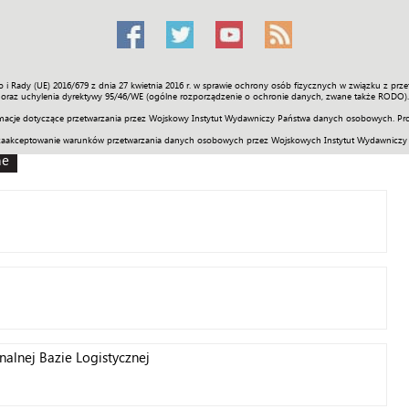
o i Rady (UE) 2016/679 z dnia 27 kwietnia 2016 r. w sprawie ochrony osób fizycznych w związku z 
Świat
Społeczność
Sport
Historia
Galerie
Wideo
ENGLI
oraz uchylenia dyrektywy 95/46/WE (ogólne rozporządzenie o ochronie danych, zwane także RODO).
acje dotyczące przetwarzania przez Wojskowy Instytut Wydawniczy Państwa danych osobowych. Pro
zaakceptowanie warunków przetwarzania danych osobowych przez Wojskowych Instytut Wydawniczy
ne
nalnej Bazie Logistycznej