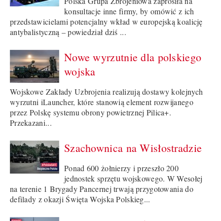
Polska Grupa Zbrojeniowa zaprosiła na
konsultacje inne firmy, by omówić z ich
przedstawicielami potencjalny wkład w europejską koalicję
antybalistyczną – powiedział dziś ...
Nowe wyrzutnie dla polskiego
wojska
Wojskowe Zakłady Uzbrojenia realizują dostawy kolejnych
wyrzutni iLauncher, które stanowią element rozwijanego
przez Polskę systemu obrony powietrznej Pilica+.
Przekazani...
Szachownica na Wisłostradzie
Ponad 600 żołnierzy i przeszło 200
jednostek sprzętu wojskowego. W Wesołej
na terenie 1 Brygady Pancernej trwają przygotowania do
defilady z okazji Święta Wojska Polskieg...