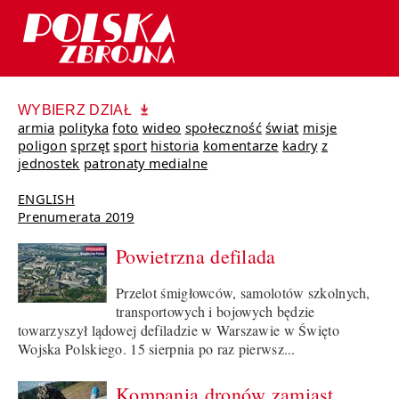
WYBIERZ DZIAŁ
armia
polityka
foto
wideo
społeczność
świat
misje
poligon
sprzęt
sport
historia
komentarze
kadry
z
jednostek
patronaty medialne
ENGLISH
Prenumerata 2019
Powietrzna defilada
Przelot śmigłowców, samolotów szkolnych,
transportowych i bojowych będzie
towarzyszył lądowej defiladzie w Warszawie w Święto
Wojska Polskiego. 15 sierpnia po raz pierwsz...
Kompania dronów zamiast