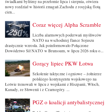
świadkami byliśmy na przełomie lipca i sierpnia, otwiera
nowy rozdział w historii zmagań Zachodu z rosyjską flotą
cien...
Coraz więcej Alpha Scramble
Liczba alarmowych poderwań myśliwców
NATO na wschodniej flance Sojuszu
drastycznie wzrosła. Jak poinformowało Połączone
Dowództwo Sił NATO w Brunssum, w lipcu 2026 roku o...
Gorący lipiec PKW Łotwa
Szkolenie taktyczne i ogniowe – żołnierze
polskiego kontyngentu wojskowego na
Łotwie trenowali w lipcu z wojskami z Hiszpanii, Włoch,
Kanady, ze Słowenii i z Czarnogóry. ...
PGZ o koalicji antybalistycznej