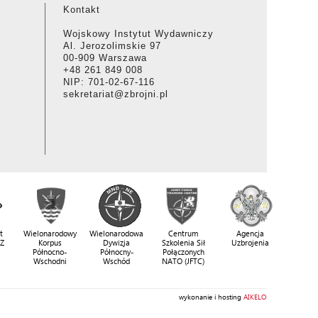
Kontakt
Wojskowy Instytut Wydawniczy
Al. Jerozolimskie 97
00-909 Warszawa
+48 261 849 008
NIP: 701-02-67-116
sekretariat@zbrojni.pl
t
Wielonarodowy
Wielonarodowa
Centrum
Agencja
SZ
Korpus
Dywizja
Szkolenia Sił
Uzbrojenia
Północno-
Północny-
Połączonych
Wschodni
Wschód
NATO (JFTC)
wykonanie i hosting
AIKELO