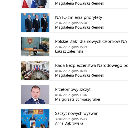
Magdalena Kowalska-Sendek
NATO zmienia priorytety
25.07.2022, godz. 05:50
Magdalena Kowalska-Sendek
Polskie „tak” dla nowych członków N
22.07.2022, godz. 15:59
Łukasz Zalesiński
Rada Bezpieczeństwa Narodowego po
04.07.2022, godz. 16:34
Magdalena Kowalska-Sendek
Przełomowy szczyt
01.07.2022, godz. 11:46
Małgorzata Schwarzgruber
Szczyt nowych wyzwań
30.06.2022, godz. 15:43
Anna Dąbrowska