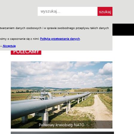
przetwarzaniem danych osobowych i w sprawie swobodnego przepływu takich danych
SH
SKLEP
Jednodniówki
Praca w WIW
simy o zapoznanie się z nimi:
Polityka przetwarzania danych
.
 –
Akceptuję
POLECAMY
Paliwowy krwiobieg NATO