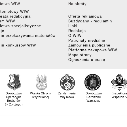
ictwa WIW
Na skróty
nternetowy WIW
rata redakcyjna
Oferta reklamowa
ism WIW
Buzdygany - regulamin
ctwa specjalistyczne
Linki
cje
Redakcja
in przekazywania materiałów
O WIW
Patronaty medialne
min konkursów WIW
Zamówienia publiczne
Platforma zakupowa WIW
Mapa strony
Ogłoszenia o pracę
Dowództwo
Wojska Obrony
Żandarmeria
Dowództwo
Inspektora
Operacyjne
Terytorialnej
Wojskowa
Garnizonu
Wsparcia 
Rodzajów
Warszawa
Sił Zbrojnych