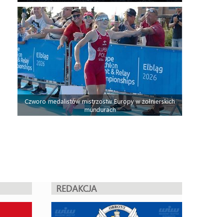
Czworo medalistów mistrzostw Europy w żołnierskich
mundurach
REDAKCJA