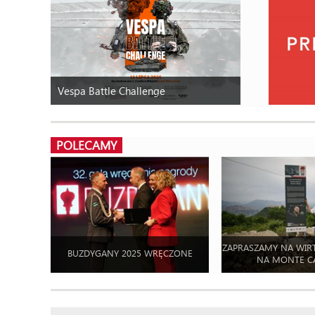
Vespa Battle Challenge
POLECAMY
ZAPRASZAMY NA WIR
BUZDYGANY 2025 WRĘCZONE
NA MONTE C