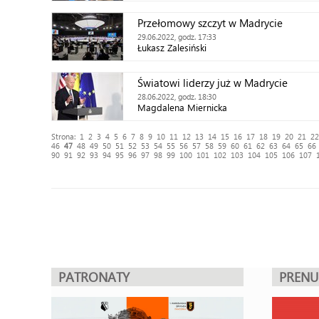
Przełomowy szczyt w Madrycie
29.06.2022, godz. 17:33
Łukasz Zalesiński
Światowi liderzy już w Madrycie
28.06.2022, godz. 18:30
Magdalena Miernicka
Strona:
1
2
3
4
5
6
7
8
9
10
11
12
13
14
15
16
17
18
19
20
21
22
46
47
48
49
50
51
52
53
54
55
56
57
58
59
60
61
62
63
64
65
66
90
91
92
93
94
95
96
97
98
99
100
101
102
103
104
105
106
107
PATRONATY
PREN