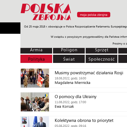
moja polska zbrojna
Od 25 maja 2018 r. obowiązuje w Polsce Rozporządzenie Parlamentu Europejskieg
Armia
Poligon
Sprzęt
Misje
Polityka
Prawo
W związku z powyższym przygotowaliśmy dla Państwa inform
Prosimy o 
Armia
Poligon
Sprzęt
Polityka
Świat
Społeczność
Musimy powstrzymać działania Rosji
18.08.2022, godz. 16:00
Magdalena Miernicka
O pomocy dla Ukrainy
11.08.2022, godz. 17:00
Ewa Korsak
Kolektywna obrona to priorytet
05.08.2022, godz. 09:16