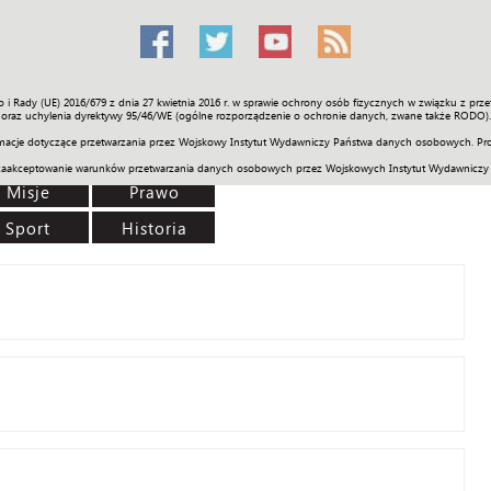
o i Rady (UE) 2016/679 z dnia 27 kwietnia 2016 r. w sprawie ochrony osób fizycznych w związku z 
Świat
Społeczność
Sport
Historia
Galerie
Wideo
ENGLI
oraz uchylenia dyrektywy 95/46/WE (ogólne rozporządzenie o ochronie danych, zwane także RODO).
acje dotyczące przetwarzania przez Wojskowy Instytut Wydawniczy Państwa danych osobowych. Pro
zaakceptowanie warunków przetwarzania danych osobowych przez Wojskowych Instytut Wydawniczy
Misje
Prawo
Sport
Historia