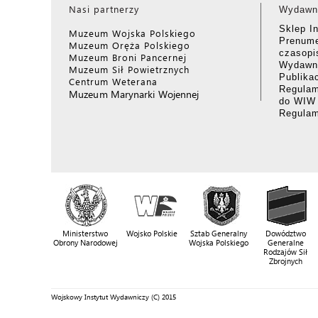
Nasi partnerzy
Wydawn
Sklep I
Muzeum Wojska Polskiego
Prenume
Muzeum Oręża Polskiego
czasop
Muzeum Broni Pancernej
Wydawni
Muzeum Sił Powietrznych
Publika
Centrum Weterana
Regulam
Muzeum Marynarki Wojennej
do WIW
Regula
Ministerstwo
Wojsko Polskie
Sztab Generalny
Dowództwo
Obrony Narodowej
Wojska Polskiego
Generalne
Rodzajów Sił
Zbrojnych
Wojskowy Instytut Wydawniczy (C) 2015