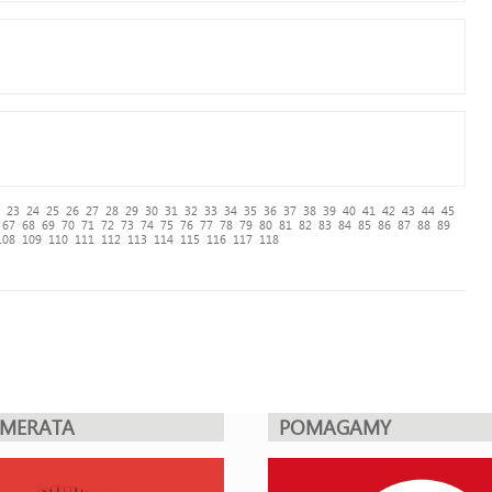
23
24
25
26
27
28
29
30
31
32
33
34
35
36
37
38
39
40
41
42
43
44
45
67
68
69
70
71
72
73
74
75
76
77
78
79
80
81
82
83
84
85
86
87
88
89
108
109
110
111
112
113
114
115
116
117
118
UMERATA
POMAGAMY