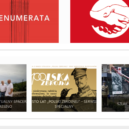
TUALNY SPACER
STO LAT „POLSKI ZBROJNEJ” - SERWIS
SZLAK
ASSINO
SPECJALNY