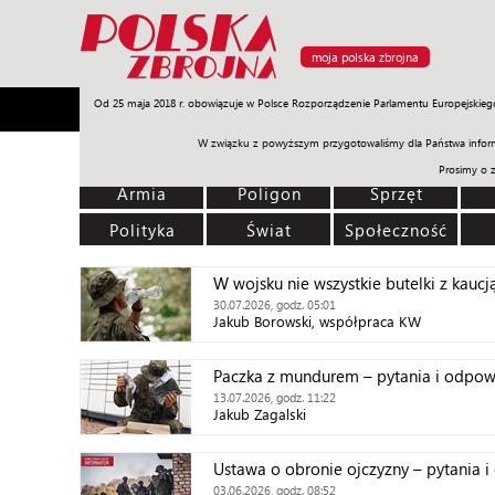
moja polska zbrojna
Od 25 maja 2018 r. obowiązuje w Polsce Rozporządzenie Parlamentu Europejskieg
Armia
Poligon
Sprzęt
Misje
Polityka
Prawo
W związku z powyższym przygotowaliśmy dla Państwa inform
Prosimy o 
Armia
Poligon
Sprzęt
Polityka
Świat
Społeczność
W wojsku nie wszystkie butelki z kaucj
30.07.2026, godz. 05:01
Jakub Borowski, współpraca KW
Paczka z mundurem – pytania i odpow
13.07.2026, godz. 11:22
Jakub Zagalski
Ustawa o obronie ojczyzny – pytania 
03.06.2026, godz. 08:52