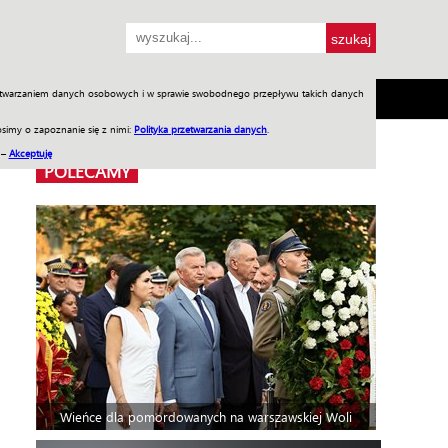
przetwarzaniem danych osobowych i w sprawie swobodnego przepływu takich danych
SH
SKLEP
Jednodniówki
Praca w WIW
simy o zapoznanie się z nimi:
Polityka przetwarzania danych
.
 –
Akceptuję
POLECAMY
Wieńce dla pomordowanych na warszawskiej Woli