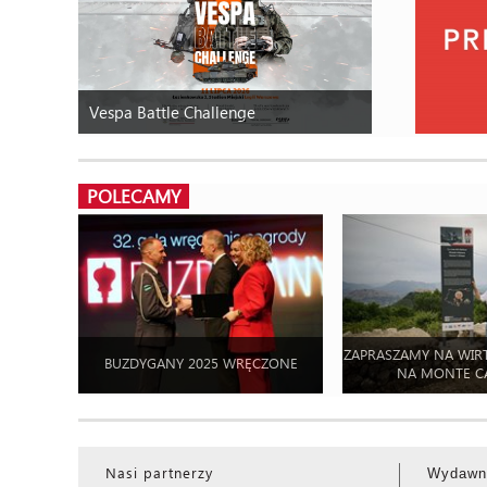
Vespa Battle Challenge
POLECAMY
ZAPRASZAMY NA WIR
BUZDYGANY 2025 WRĘCZONE
NA MONTE C
Nasi partnerzy
Wydawn