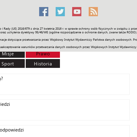
o i Rady (UE) 2016/679 z dnia 27 kwietnia 2016 r. w sprawie ochrony osób fizycznych w związku z 
Świat
Społeczność
Sport
Historia
Galerie
Wideo
ENGLI
oraz uchylenia dyrektywy 95/46/WE (ogólne rozporządzenie o ochronie danych, zwane także RODO).
acje dotyczące przetwarzania przez Wojskowy Instytut Wydawniczy Państwa danych osobowych. Pro
zaakceptowanie warunków przetwarzania danych osobowych przez Wojskowych Instytut Wydawniczy
Misje
Prawo
Sport
Historia
ą?
iedzi
i odpowiedzi