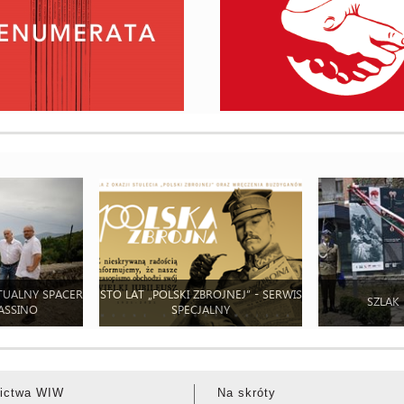
TUALNY SPACER
STO LAT „POLSKI ZBROJNEJ” - SERWIS
SZLAK
ASSINO
SPECJALNY
ictwa WIW
Na skróty