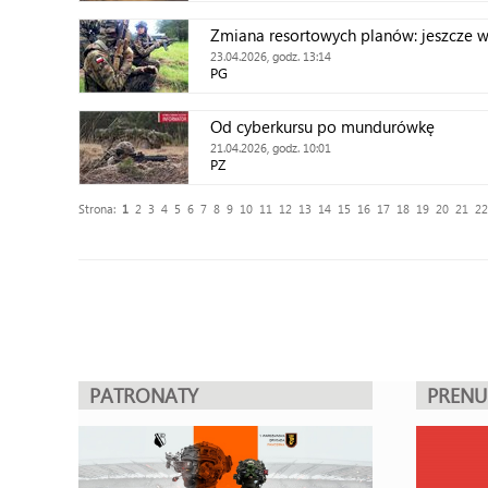
Zmiana resortowych planów: jeszcze 
23.04.2026, godz. 13:14
PG
Od cyberkursu po mundurówkę
21.04.2026, godz. 10:01
PZ
Strona:
1
2
3
4
5
6
7
8
9
10
11
12
13
14
15
16
17
18
19
20
21
22
PATRONATY
PREN