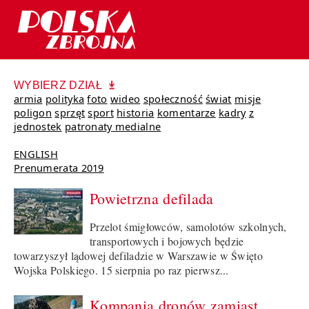
WYBIERZ DZIAŁ
armia
polityka
foto
wideo
społeczność
świat
misje
poligon
sprzęt
sport
historia
komentarze
kadry
z
jednostek
patronaty medialne
ENGLISH
Prenumerata 2019
Powietrzna defilada
Przelot śmigłowców, samolotów szkolnych,
transportowych i bojowych będzie
towarzyszył lądowej defiladzie w Warszawie w Święto
Wojska Polskiego. 15 sierpnia po raz pierwsz...
Kompania dronów zamiast