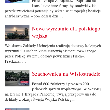
Polska Grupa Zbrojeniowa zaprosiła na
konsultacje inne firmy, by omówić z ich
przedstawicielami potencjalny wkład w europejską koalicję
antybalistyczną – powiedział dziś ...
Nowe wyrzutnie dla polskiego
wojska
Wojskowe Zakłady Uzbrojenia realizują dostawy kolejnych
wyrzutni iLauncher, które stanowią element rozwijanego
przez Polskę systemu obrony powietrznej Pilica+.
Przekazani...
Szachownica na Wisłostradzie
Ponad 600 żołnierzy i przeszło 200
jednostek sprzętu wojskowego. W Wesołej
na terenie 1 Brygady Pancernej trwają przygotowania do
defilady z okazji Święta Wojska Polskieg...