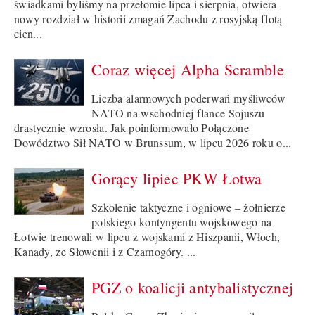
świadkami byliśmy na przełomie lipca i sierpnia, otwiera
nowy rozdział w historii zmagań Zachodu z rosyjską flotą
cien...
Coraz więcej Alpha Scramble
Liczba alarmowych poderwań myśliwców
NATO na wschodniej flance Sojuszu
drastycznie wzrosła. Jak poinformowało Połączone
Dowództwo Sił NATO w Brunssum, w lipcu 2026 roku o...
Gorący lipiec PKW Łotwa
Szkolenie taktyczne i ogniowe – żołnierze
polskiego kontyngentu wojskowego na
Łotwie trenowali w lipcu z wojskami z Hiszpanii, Włoch,
Kanady, ze Słowenii i z Czarnogóry. ...
PGZ o koalicji antybalistycznej