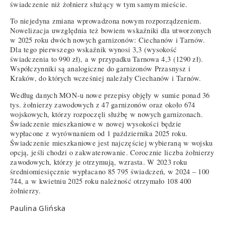
świadczenie niż żołnierz służący w tym samym mieście.
To niejedyna zmiana wprowadzona nowym rozporządzeniem.
Nowelizacja uwzględnia też bowiem wskaźniki dla utworzonych
w 2025 roku dwóch nowych garnizonów: Ciechanów i Tarnów.
Dla tego pierwszego wskaźnik wynosi 3,3 (wysokość
świadczenia to 990 zł), a w przypadku Tarnowa 4,3 (1290 zł).
Współczynniki są analogiczne do garnizonów Przasnysz i
Kraków, do których wcześniej należały Ciechanów i Tarnów.
Według danych MON-u nowe przepisy objęły w sumie ponad 36
tys. żołnierzy zawodowych z 47 garnizonów oraz około 674
wojskowych, którzy rozpoczęli służbę w nowych garnizonach.
Świadczenie mieszkaniowe w nowej wysokości będzie
wypłacone z wyrównaniem od 1 października 2025 roku.
Świadczenie mieszkaniowe jest najczęściej wybieraną w wojsku
opcją, jeśli chodzi o zakwaterowanie. Corocznie liczba żołnierzy
zawodowych, którzy je otrzymują, wzrasta. W 2023 roku
średniomiesięcznie wypłacano 85 795 świadczeń, w 2024 – 100
744, a w kwietniu 2025 roku należność otrzymało 108 400
żołnierzy.
Paulina Glińska