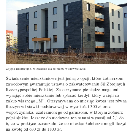
Zdjęcie ilustracyjne. Mieszkania dla żołnierzy w Inowrocławiu.
Świadczenie mieszkaniowe jest jedną z opcji, które żołnierzom
zawodowym gwarantuje ustawa o zakwaterowaniu Sił Zbrojnych
Rzeczypospolitej Polskiej. Za otrzymane pieniądze mogą oni
wynająć sobie mieszkanie lub spłacać kredyt, który wzięli na
zakup własnego „M”. Otrzymywana co miesiąc kwota jest równa
iloczynowi stawki podstawowej w wysokości 300 zł oraz
współczynnika, uzależnionego od garnizonu, w którym żołnierz
pełni służbę. Jeszcze do niedawna ten ostatni wynosił od 2,1 do
6, co w praktyce oznaczało, że co miesiąc żołnierze mogli liczyć
na kwotę od 630 zł do 1800 zł.