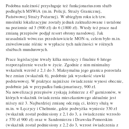
Podobna należność przysługuje też funkcjonariuszom służb
podległych MSWiA (m.in. Policji, Straży Granicznej,
Państwowej Straży Pożarnej). W ubiegłym roku ich tzw.
mnożniki lokalizacyjne zostały jednak zaktualizowane i ustalone
na poziomie od 3 (900 zł) do 6 (1800 zł). Wtedy też prace nad
zmianą przepisów podjął resort obrony narodowej. Jak
uzasadniali wówczas przedstawiciele MON-u, celem było m.in.
zniwelowanie różnic w wypłacie tych należności w różnych
służbach mundurowych.
Prace legislacyjne trwały kilka miesięcy i finalnie 6 lutego
rozporządzenie weszło w życie. Zgodnie z nim minimalny
wskaźnik wzrósł z 2,1 do 3. Maksymalna jego granica pozostała
bez zmian (wskaźnik 6), podobnie jak wysokość stawki
podstawowej. W praktyce najniższe świadczenie wynosi obecnie,
podobnie jak w przypadku funkcjonariuszy, 900 zł.
Na nowelizacji przepisów zyskają żołnierze z 47 garnizonów, w
których wskaźnik świadczenia mieszkaniowego aktualnie jest
niższy niż 3. Najbardziej zmianę odczują ci, którzy służą w
m.in. w Łęczycy i Chełmnie, gdzie podwyżka wyniesie 330 zł
(wskaźnik został podniesiony z 2,1 do 3, a świadczenie wzrosło
z 570 zł 900 zł) oraz w Sandomierzu i Drawsku Pomorskim
(wskaźnik został podniesiony z 2,2 do 3, wzrost świadczenia z