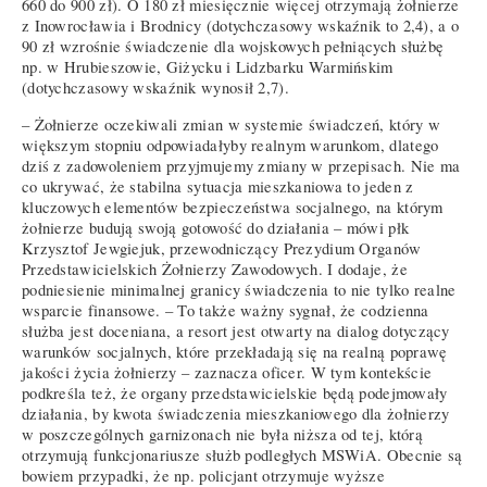
660 do 900 zł). O 180 zł miesięcznie więcej otrzymają żołnierze
z Inowrocławia i Brodnicy (dotychczasowy wskaźnik to 2,4), a o
90 zł wzrośnie świadczenie dla wojskowych pełniących służbę
np. w Hrubieszowie, Giżycku i Lidzbarku Warmińskim
(dotychczasowy wskaźnik wynosił 2,7).
– Żołnierze oczekiwali zmian w systemie świadczeń, który w
większym stopniu odpowiadałyby realnym warunkom, dlatego
dziś z zadowoleniem przyjmujemy zmiany w przepisach. Nie ma
co ukrywać, że stabilna sytuacja mieszkaniowa to jeden z
kluczowych elementów bezpieczeństwa socjalnego, na którym
żołnierze budują swoją gotowość do działania – mówi płk
Krzysztof Jewgiejuk, przewodniczący Prezydium Organów
Przedstawicielskich Żołnierzy Zawodowych. I dodaje, że
podniesienie minimalnej granicy świadczenia to nie tylko realne
wsparcie finansowe. – To także ważny sygnał, że codzienna
służba jest doceniana, a resort jest otwarty na dialog dotyczący
warunków socjalnych, które przekładają się na realną poprawę
jakości życia żołnierzy – zaznacza oficer. W tym kontekście
podkreśla też, że organy przedstawicielskie będą podejmowały
działania, by kwota świadczenia mieszkaniowego dla żołnierzy
w poszczególnych garnizonach nie była niższa od tej, którą
otrzymują funkcjonariusze służb podległych MSWiA. Obecnie są
bowiem przypadki, że np. policjant otrzymuje wyższe