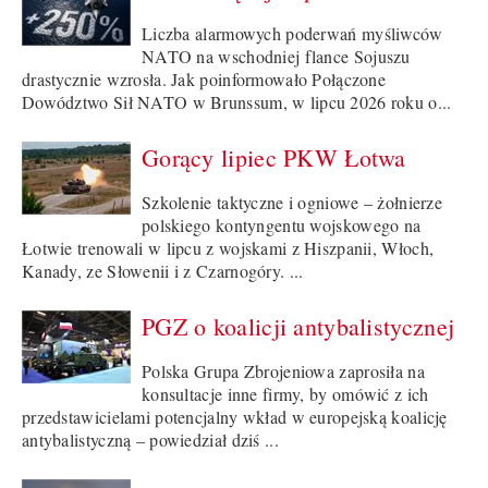
Liczba alarmowych poderwań myśliwców
NATO na wschodniej flance Sojuszu
drastycznie wzrosła. Jak poinformowało Połączone
Dowództwo Sił NATO w Brunssum, w lipcu 2026 roku o...
Gorący lipiec PKW Łotwa
Szkolenie taktyczne i ogniowe – żołnierze
polskiego kontyngentu wojskowego na
Łotwie trenowali w lipcu z wojskami z Hiszpanii, Włoch,
Kanady, ze Słowenii i z Czarnogóry. ...
PGZ o koalicji antybalistycznej
Polska Grupa Zbrojeniowa zaprosiła na
konsultacje inne firmy, by omówić z ich
przedstawicielami potencjalny wkład w europejską koalicję
antybalistyczną – powiedział dziś ...