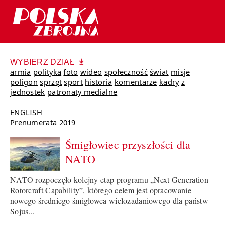
WYBIERZ DZIAŁ
armia
polityka
foto
wideo
społeczność
świat
misje
poligon
sprzęt
sport
historia
komentarze
kadry
z
jednostek
patronaty medialne
ENGLISH
Prenumerata 2019
Śmigłowiec przyszłości dla
NATO
NATO rozpoczęło kolejny etap programu „Next Generation
Rotorcraft Capability”, którego celem jest opracowanie
nowego średniego śmigłowca wielozadaniowego dla państw
Sojus...