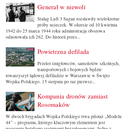
Generał w niewoli
Stalag Luft 3 Sagan rozsławiły wielokrotne
próby ucieczek. W okresie od 10 kwietnia
1942 do 25 marca 1944 roku administracja obozowa
odnotowała ich 262. Do historii przes...
Powietrzna defilada
Przelot śmigłowców, samolotów szkolnych,
transportowych i bojowych będzie
towarzyszył lądowej defiladzie w Warszawie w Święto
Wojska Polskiego. 15 sierpnia po raz pierwsz...
Kompania dronów zamiast
Rosomaków
W dwóch brygadach Wojska Polskiego trwa pilotaż „Modelu
44” – programu, którego kluczowym elementem jest
nasycenie batalionu systemami bezzałogowymi. Jedną z