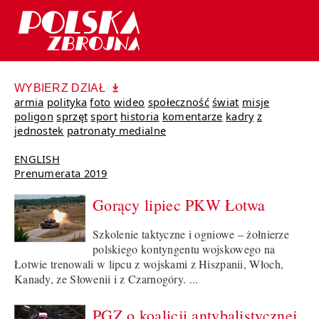
WYBIERZ DZIAŁ
armia
polityka
foto
wideo
społeczność
świat
misje
poligon
sprzęt
sport
historia
komentarze
kadry
z
jednostek
patronaty medialne
ENGLISH
Prenumerata 2019
Gorący lipiec PKW Łotwa
Szkolenie taktyczne i ogniowe – żołnierze
polskiego kontyngentu wojskowego na
Łotwie trenowali w lipcu z wojskami z Hiszpanii, Włoch,
Kanady, ze Słowenii i z Czarnogóry. ...
PGZ o koalicji antybalistycznej