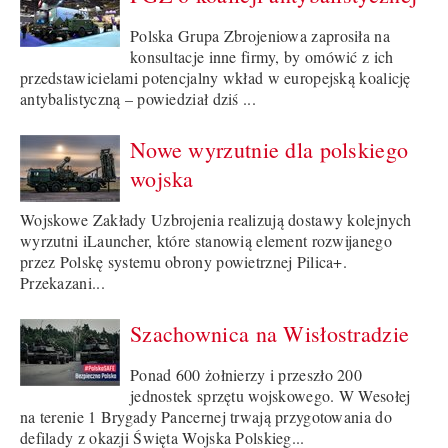
Polska Grupa Zbrojeniowa zaprosiła na
konsultacje inne firmy, by omówić z ich
przedstawicielami potencjalny wkład w europejską koalicję
antybalistyczną – powiedział dziś ...
Nowe wyrzutnie dla polskiego
wojska
Wojskowe Zakłady Uzbrojenia realizują dostawy kolejnych
wyrzutni iLauncher, które stanowią element rozwijanego
przez Polskę systemu obrony powietrznej Pilica+.
Przekazani...
Szachownica na Wisłostradzie
Ponad 600 żołnierzy i przeszło 200
jednostek sprzętu wojskowego. W Wesołej
na terenie 1 Brygady Pancernej trwają przygotowania do
defilady z okazji Święta Wojska Polskieg...