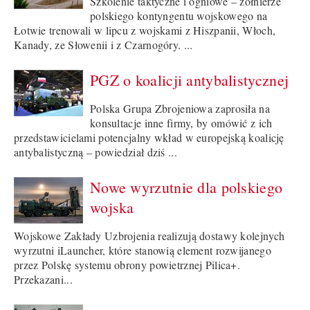
Szkolenie taktyczne i ogniowe – żołnierze
polskiego kontyngentu wojskowego na
Łotwie trenowali w lipcu z wojskami z Hiszpanii, Włoch,
Kanady, ze Słowenii i z Czarnogóry. ...
PGZ o koalicji antybalistycznej
Polska Grupa Zbrojeniowa zaprosiła na
konsultacje inne firmy, by omówić z ich
przedstawicielami potencjalny wkład w europejską koalicję
antybalistyczną – powiedział dziś ...
Nowe wyrzutnie dla polskiego
wojska
Wojskowe Zakłady Uzbrojenia realizują dostawy kolejnych
wyrzutni iLauncher, które stanowią element rozwijanego
przez Polskę systemu obrony powietrznej Pilica+.
Przekazani...