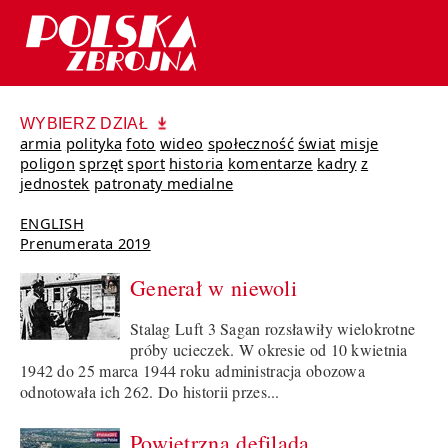
WYBIERZ DZIAŁ
armia
polityka
foto
wideo
społeczność
świat
misje
poligon
sprzęt
sport
historia
komentarze
kadry
z
jednostek
patronaty medialne
ENGLISH
Prenumerata 2019
Generał w niewoli
Stalag Luft 3 Sagan rozsławiły wielokrotne
próby ucieczek. W okresie od 10 kwietnia
1942 do 25 marca 1944 roku administracja obozowa
odnotowała ich 262. Do historii przes...
Powietrzna defilada