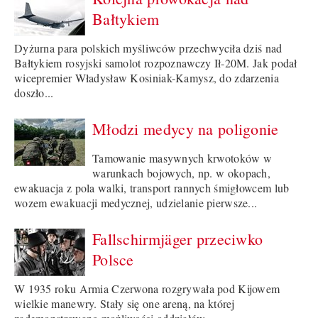
Bałtykiem
Dyżurna para polskich myśliwców przechwyciła dziś nad
Bałtykiem rosyjski samolot rozpoznawczy Ił-20M. Jak podał
wicepremier Władysław Kosiniak-Kamysz, do zdarzenia
doszło...
Młodzi medycy na poligonie
Tamowanie masywnych krwotoków w
warunkach bojowych, np. w okopach,
ewakuacja z pola walki, transport rannych śmigłowcem lub
wozem ewakuacji medycznej, udzielanie pierwsze...
Fallschirmjäger przeciwko
Polsce
W 1935 roku Armia Czerwona rozgrywała pod Kijowem
wielkie manewry. Stały się one areną, na której