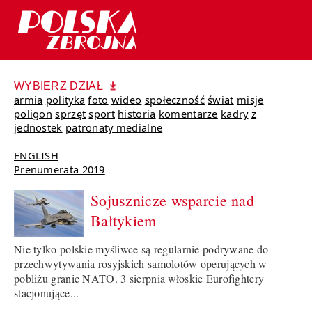
WYBIERZ DZIAŁ
armia
polityka
foto
wideo
społeczność
świat
misje
poligon
sprzęt
sport
historia
komentarze
kadry
z
jednostek
patronaty medialne
ENGLISH
Prenumerata 2019
Sojusznicze wsparcie nad
Bałtykiem
Nie tylko polskie myśliwce są regularnie podrywane do
przechwytywania rosyjskich samolotów operujących w
pobliżu granic NATO. 3 sierpnia włoskie Eurofightery
stacjonujące...