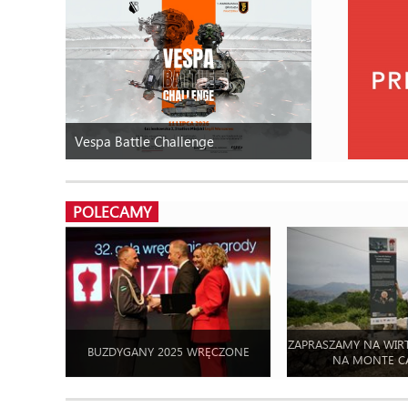
Vespa Battle Challenge
POLECAMY
ZAPRASZAMY NA WIR
BUZDYGANY 2025 WRĘCZONE
NA MONTE C