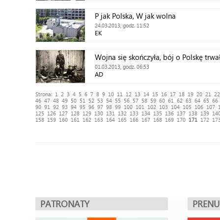
P jak Polska, W jak wolna
24.03.2013, godz. 11:52
EK
Wojna się skończyła, bój o Polskę trwa
01.03.2013, godz. 06:53
AD
Strona:
1
2
3
4
5
6
7
8
9
10
11
12
13
14
15
16
17
18
19
20
21
22
46
47
48
49
50
51
52
53
54
55
56
57
58
59
60
61
62
63
64
65
66
90
91
92
93
94
95
96
97
98
99
100
101
102
103
104
105
106
107
125
126
127
128
129
130
131
132
133
134
135
136
137
138
139
14
158
159
160
161
162
163
164
165
166
167
168
169
170
171
172
17
PATRONATY
PREN