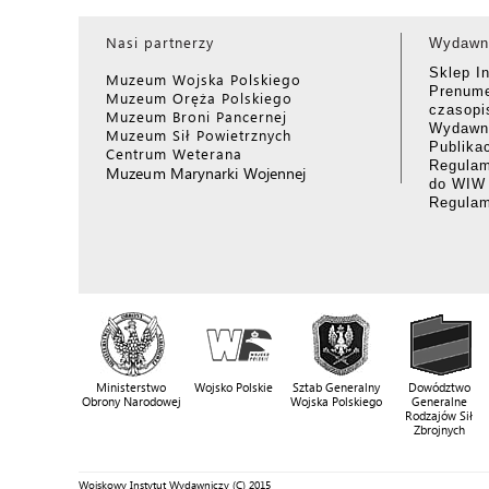
Nasi partnerzy
Wydawn
Sklep I
Muzeum Wojska Polskiego
Prenume
Muzeum Oręża Polskiego
czasop
Muzeum Broni Pancernej
Wydawni
Muzeum Sił Powietrznych
Publika
Centrum Weterana
Regulam
Muzeum Marynarki Wojennej
do WIW
Regula
Ministerstwo
Wojsko Polskie
Sztab Generalny
Dowództwo
Obrony Narodowej
Wojska Polskiego
Generalne
Rodzajów Sił
Zbrojnych
Wojskowy Instytut Wydawniczy (C) 2015