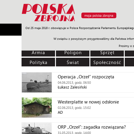
moja polska zbrojna
Od 25 maja 2018 r. obowiązuje w Polsce Rozporządzenie Parlamentu Europejskieg
Armia
Poligon
Sprzęt
Misje
Polityka
Prawo
W związku z powyższym przygotowaliśmy dla Państwa inform
Prosimy o 
Armia
Poligon
Sprzęt
Polityka
Świat
Społeczność
Operacja „Orzeł” rozpoczęta
04.06.2013, godz. 06:50
Łukasz Zalesiński
Westerplatte w nowej odsłonie
02.06.2013, godz. 15:02
AD
ORP „Orzeł”: zagadka rozwiązana?
31.05.2013, godz. 14:00