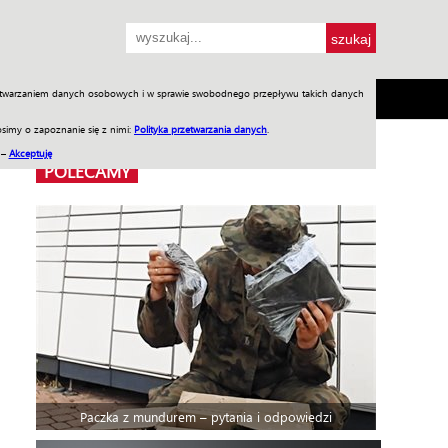
przetwarzaniem danych osobowych i w sprawie swobodnego przepływu takich danych
SH
SKLEP
Jednodniówki
Praca w WIW
simy o zapoznanie się z nimi:
Polityka przetwarzania danych
.
 –
Akceptuję
POLECAMY
Paczka z mundurem – pytania i odpowiedzi