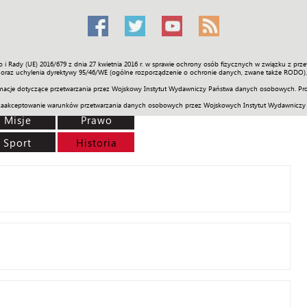
o i Rady (UE) 2016/679 z dnia 27 kwietnia 2016 r. w sprawie ochrony osób fizycznych w związku z 
Świat
Społeczność
Sport
Historia
Galerie
Wideo
ENGLI
oraz uchylenia dyrektywy 95/46/WE (ogólne rozporządzenie o ochronie danych, zwane także RODO).
acje dotyczące przetwarzania przez Wojskowy Instytut Wydawniczy Państwa danych osobowych. Pro
zaakceptowanie warunków przetwarzania danych osobowych przez Wojskowych Instytut Wydawniczy
Misje
Prawo
Sport
Historia