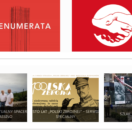
TUALNY SPACER
STO LAT „POLSKI ZBROJNEJ” - SERWIS
SZLAK
ASSINO
SPECJALNY