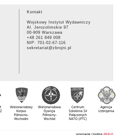
Kontakt
Wojskowy Instytut Wydawniczy
Al. Jerozolimskie 97
00-909 Warszawa
+48 261 849 008
NIP: 701-02-67-116
sekretariat@zbrojni.pl
t
Wielonarodowy
Wielonarodowa
Centrum
Agencja
SZ
Korpus
Dywizja
Szkolenia Sił
Uzbrojenia
Północno-
Północny-
Połączonych
Wschodni
Wschód
NATO (JFTC)
wykonanie i hosting
AIKELO