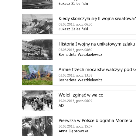
Łukasz Zalesiński
Kiedy skończyła się II wojna światowa?
08.05.2013, godz. 06:50
Łukasz Zalesiński
Historia I wojny na unikatowym szlaku
05.05.2013, godz. 08:50
Bernadeta Waszkielewicz
Armie trzech mocarstw walczyły pod G
03.05.2013, godz. 13:58
Bernadeta Waszkielewicz
Woleli zginąć w walce
19.04.2013, godz. 06:29
AD
Pierwsza w Polsce biografia Montera
30.03.2013, godz. 15:07
Anna Dąbrowska