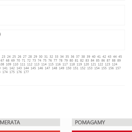
ł
23
24
25
26
27
28
29
30
31
32
33
34
35
36
37
38
39
40
41
42
43
44
45
67
68
69
70
71
72
73
74
75
76
77
78
79
80
81
82
83
84
85
86
87
88
89
108
109
110
111
112
113
114
115
116
117
118
119
120
121
122
123
124
0
141
142
143
144
145
146
147
148
149
150
151
152
153
154
155
156
157
3
174
175
176
177
UMERATA
POMAGAMY