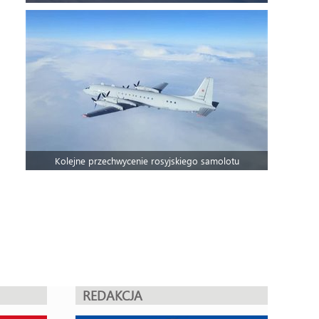
Kolejne przechwycenie rosyjskiego samolotu
REDAKCJA