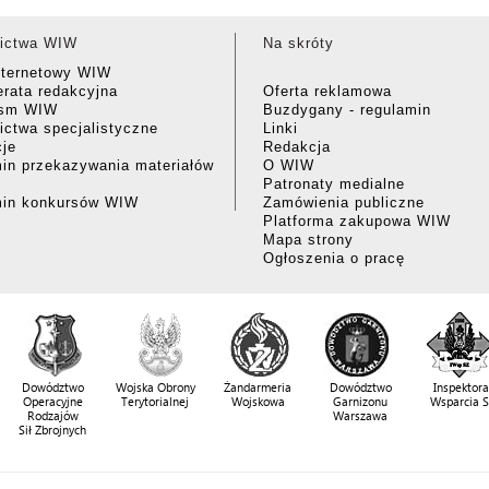
ictwa WIW
Na skróty
nternetowy WIW
rata redakcyjna
Oferta reklamowa
ism WIW
Buzdygany - regulamin
ctwa specjalistyczne
Linki
cje
Redakcja
in przekazywania materiałów
O WIW
Patronaty medialne
min konkursów WIW
Zamówienia publiczne
Platforma zakupowa WIW
Mapa strony
Ogłoszenia o pracę
Dowództwo
Wojska Obrony
Żandarmeria
Dowództwo
Inspektora
Operacyjne
Terytorialnej
Wojskowa
Garnizonu
Wsparcia 
Rodzajów
Warszawa
Sił Zbrojnych