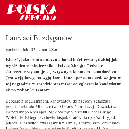
Laureaci Buzdyganów
poniedziałek, 09 marca 2026
Kiedyś, jako broń skutecznie łamał kości rywali, dzisiaj jako
wyróżnienie miesięcznika „Polska Zbrojna” równie
skutecznie wyłamuje się sztywnym kanonom i standardom.
Jest wyjątkowy, bo wyjątkowe, inne i pozastandardowe jest w
tej nagrodzie w zasadzie wszystko: od zgłaszania kandydatur
aż po wybór laureatów.
Zgodnie z regulaminem, kandydatów do nagrody zgłaszają
przedstawiciele Ministerstwa Obrony Narodowej, Dowództwa
Generalnego Rodzajów Sił Zbrojnych, Sztabu Generalnego
Wojska Polskiego, szefowie inspektoratów, korpusów, brygad,
pułków i instytucji związanych z armią, a także sami czytelnicy.
Laureatów wybierają członkowie Kapituły, w skład której