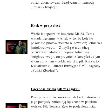
został uhonorowany Buzdyganem, nagrodą
„Polski Zbrojnej”.
Krok w przyszłość
Wiele lat spędził w kokpicie Mi-24. Teraz
wkłada ogromny wysiłek w to, by kolejne
pokolenie pilotów weszło w nową erę lotnictwa
śmigłowcowego. – Z myślą o nich chcę
odbudować zdolności bojowe lotnictwa
śmigłowcowego, co przyniesie korzyści całym
siłom zbrojnym – deklaruje płk. pil. Krzysztof
Kwiatkowski, laureat Buzdygana’25 – nagrody
„Polski Zbrojnej”.
Łączność działa jak w zegarku
Pracuje w cieniu, unika świateł reflektorów, a
jego pomysły zmieniają łączność w polskim
wojsku. Płk Tomasz Żyto to profesjonalista,