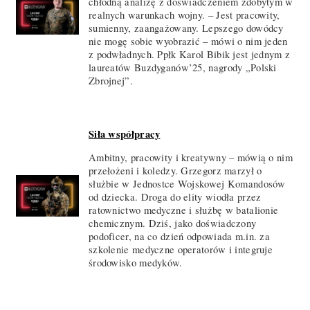
chłodną analizę z doświadczeniem zdobytym w
realnych warunkach wojny. – Jest pracowity,
sumienny, zaangażowany. Lepszego dowódcy
nie mogę sobie wyobrazić – mówi o nim jeden
z podwładnych. Ppłk Karol Bibik jest jednym z
laureatów Buzdyganów’25, nagrody „Polski
Zbrojnej”.
Siła współpracy
Ambitny, pracowity i kreatywny – mówią o nim
przełożeni i koledzy. Grzegorz marzył o
służbie w Jednostce Wojskowej Komandosów
od dziecka. Droga do elity wiodła przez
ratownictwo medyczne i służbę w batalionie
chemicznym. Dziś, jako doświadczony
podoficer, na co dzień odpowiada m.in. za
szkolenie medyczne operatorów i integruje
środowisko medyków.