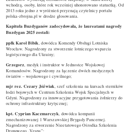
wchodzą, osoby, które rok wcześniej uhonorowano statuetką. Od
2013 roku jedno z wyróżnień przyznają czytelnicy portalu
polska-zbrojna.pl w drodze głosowania.
Kapituła Buzdyganów zadecydowała, że laureatami nagrody
Buzdygan 2025 zostali:
ppłk Karol Bibik
, dowódca Komendy Obsługi Lotniska
Wrocław. Nagrodzony za stworzenie lotniczego wsparcia
logistycznego dla Ukrainy;
Grzegorz
, medyk i instruktor w Jednostce Wojskowej
Komandosów. Nagrodzony za łączenie dwóch medycznych
światów – wojskowego i cywilnego;
mjr rez. Cezary Jóźwiak
, szef szkolenia na kursach sterników
łodzi bojowych w Centrum Szkolenia Wojsk Specjalnych w
Gdyni. Nagrodzony za innowacyjne przygotowania żołnierzy do
ochrony infrastruktury krytycznej;
kpt. Cyprian Kaczmarczyk
, dowódca kompanii
zmechanizowanej 1 Warszawskiej Brygady Pancernej.
Nagrodzony za stworzenie Nieetatowego Ośrodka Szkolenia
Dronowego „Vespa”;