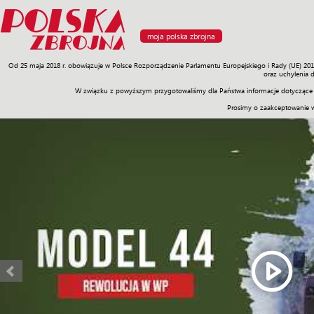
moja polska zbrojna
Od 25 maja 2018 r. obowiązuje w Polsce Rozporządzenie Parlamentu Europejskiego i Rady (UE) 20
Armia
Poligon
Sprzęt
Misje
Polityka
Prawo
Świat
Sp
oraz uchylenia 
W związku z powyższym przygotowaliśmy dla Państwa informacje dotyczące 
WYRÓŻNIONE WIDEO
Prosimy o zaakceptowanie 