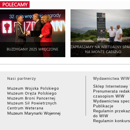
POLECAMY
ZAPRASZAMY NA WIRTUALNY SPA
BUZDYGANY 2025 WRĘCZONE
NA MONTE CASSINO
Nasi partnerzy
Wydawnictwa WIW
Sklep Internetow
Muzeum Wojska Polskiego
Prenumerata redak
Muzeum Oręża Polskiego
czasopism WIW
Muzeum Broni Pancernej
Wydawnictwa specj
Muzeum Sił Powietrznych
Publikacje
Centrum Weterana
Regulamin przekaz
Muzeum Marynarki Wojennej
do WIW
Regulamin konkur