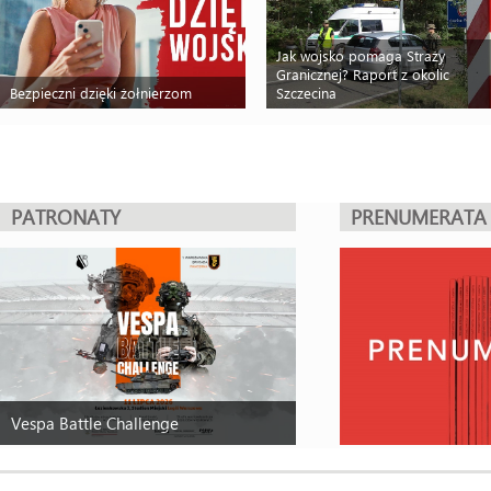
Jak wojsko pomaga Straży
Granicznej? Raport z okolic
Bezpieczni dzięki żołnierzom
Szczecina
PATRONATY
PRENUMERATA
Vespa Battle Challenge