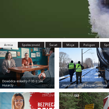
Armia
Społeczność
Świat
Misje
Poligon
Spr
Dowódca eskadry F-35 o sile
Husarzy
„Horyzont” (dla) bezpieczeństwa