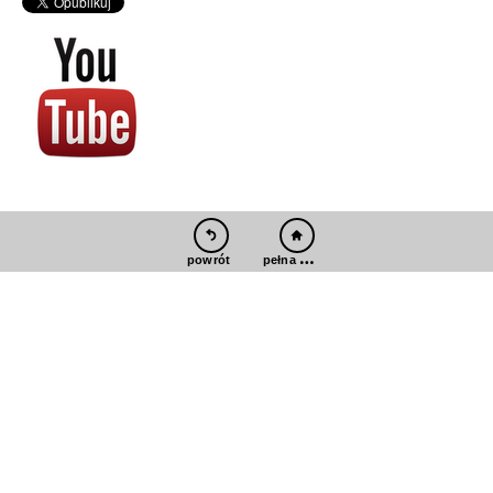
pełna wersja
powrót