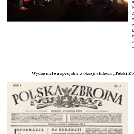
u
N
Z
w
w
k
t
ż
w
Wydawnictwa specjalne z okazji stulecia „Polski Zb