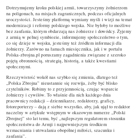
Dotrzymujemy kroku polskiej armii, towarzyszymy żołnierzom
na poligonach, na misjach zagranicznych, podczas oficjalnych
uroczystości. Jesteśmy platformą wymiany myśli i wizji na temat
modernizacji i reformy polskiego wojska. Nie byłoby to możliwe
bez zaufania, którym obdarzają nas żołnierze i dowódcy. Żyjemy
z armią w pełnej symbiozie, informujemy społeczeństwo o tym,
co się dzieje w wojsku, jesteśmy też źródłem informacji dla
żołnierzy. Zarówno na łamach miesięcznika, jak i w portalu
Polska-zbrojna.pl poruszamy zagadnienia związane z szeroko
pojętą obronnością, strategią, historią, a także kwestiami
społecznymi.
Rzeczywistość wokół nas szybko się zmienia, dlatego też
„Polska Zbrojna” nieustannie się rozwija, żeby być blisko
czytelników. Robimy to z przyjemnością, czując wsparcie
żołnierzy i cywilów. To właśnie dla nich każdego dnia
pracownicy redakcji – dziennikarze, redaktorzy, graficy,
fotoreporterzy – dają z siebie wszystko, aby, jak ujął to redaktor
naczelny w artykule wstępnym w okazowym numerze „Polski
Zbrojnej” sto lat temu, być „najlepszym regulatorem stosunku
społeczeństwa do Armji i najpewniejszym środkiem
wzmacniania i utrwalania obopólnej miłości, szacunku i
zaufania”.