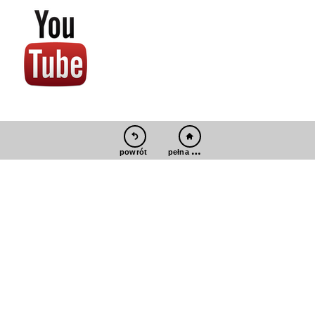
pełna wersja
powrót