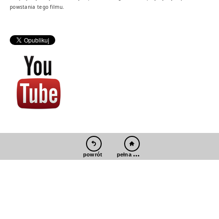
powstania tego filmu.
pełna wersja
powrót