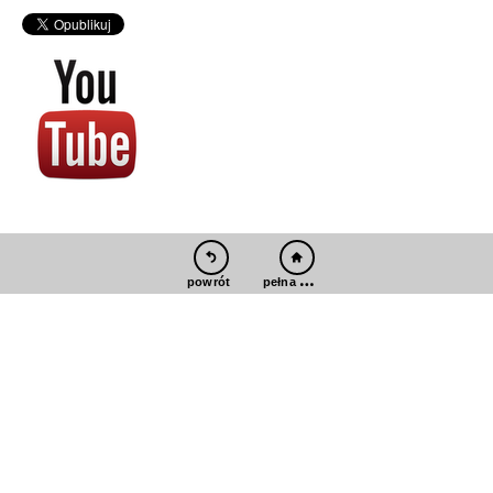
pełna wersja
powrót