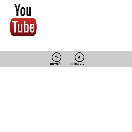
pełna wersja
powrót