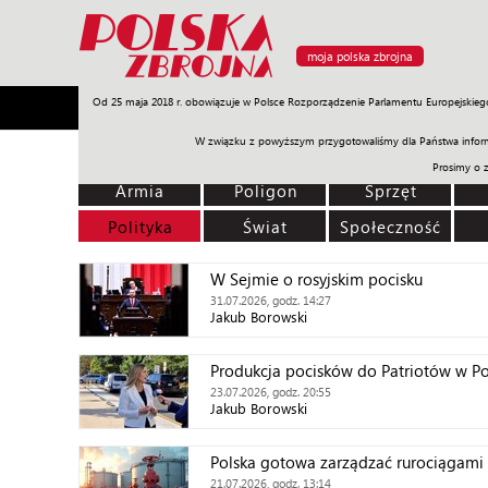
moja polska zbrojna
Od 25 maja 2018 r. obowiązuje w Polsce Rozporządzenie Parlamentu Europejskieg
Armia
Poligon
Sprzęt
Misje
Polityka
Prawo
W związku z powyższym przygotowaliśmy dla Państwa inform
Prosimy o 
Armia
Poligon
Sprzęt
Polityka
Świat
Społeczność
W Sejmie o rosyjskim pocisku
31.07.2026, godz. 14:27
Jakub Borowski
Produkcja pocisków do Patriotów w Pol
23.07.2026, godz. 20:55
Jakub Borowski
Polska gotowa zarządzać rurociągam
21.07.2026, godz. 13:14