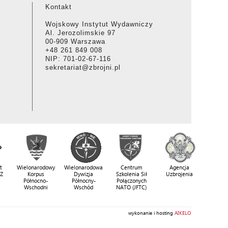
Kontakt
Wojskowy Instytut Wydawniczy
Al. Jerozolimskie 97
00-909 Warszawa
+48 261 849 008
NIP: 701-02-67-116
sekretariat@zbrojni.pl
t
Wielonarodowy
Wielonarodowa
Centrum
Agencja
SZ
Korpus
Dywizja
Szkolenia Sił
Uzbrojenia
Północno-
Północny-
Połączonych
Wschodni
Wschód
NATO (JFTC)
wykonanie i hosting
AIKELO