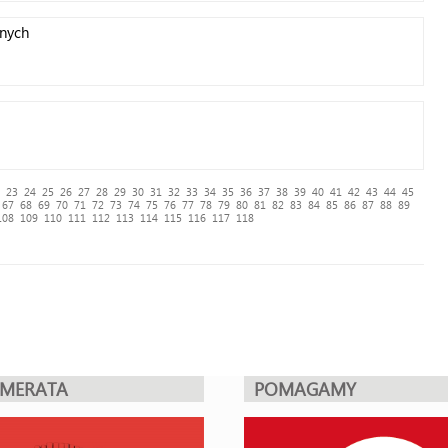
anych
23
24
25
26
27
28
29
30
31
32
33
34
35
36
37
38
39
40
41
42
43
44
45
67
68
69
70
71
72
73
74
75
76
77
78
79
80
81
82
83
84
85
86
87
88
89
108
109
110
111
112
113
114
115
116
117
118
UMERATA
POMAGAMY