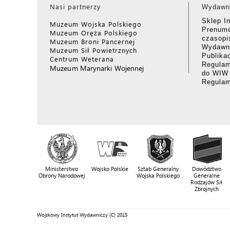
Nasi partnerzy
Wydawn
Sklep I
Muzeum Wojska Polskiego
Prenume
Muzeum Oręża Polskiego
czasop
Muzeum Broni Pancernej
Wydawni
Muzeum Sił Powietrznych
Publika
Centrum Weterana
Regulam
Muzeum Marynarki Wojennej
do WIW
Regula
Ministerstwo
Wojsko Polskie
Sztab Generalny
Dowództwo
Obrony Narodowej
Wojska Polskiego
Generalne
Rodzajów Sił
Zbrojnych
Wojskowy Instytut Wydawniczy (C) 2015