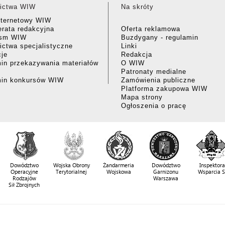
ictwa WIW
Na skróty
nternetowy WIW
rata redakcyjna
Oferta reklamowa
ism WIW
Buzdygany - regulamin
ctwa specjalistyczne
Linki
cje
Redakcja
in przekazywania materiałów
O WIW
Patronaty medialne
min konkursów WIW
Zamówienia publiczne
Platforma zakupowa WIW
Mapa strony
Ogłoszenia o pracę
Dowództwo
Wojska Obrony
Żandarmeria
Dowództwo
Inspektora
Operacyjne
Terytorialnej
Wojskowa
Garnizonu
Wsparcia 
Rodzajów
Warszawa
Sił Zbrojnych