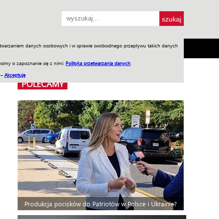
przetwarzaniem danych osobowych i w sprawie swobodnego przepływu takich danych
SH
SKLEP
Jednodniówki
Praca w WIW
simy o zapoznanie się z nimi:
Polityka przetwarzania danych
.
 –
Akceptuję
POLECAMY
Produkcja pocisków do Patriotów w Polsce i Ukrainie?