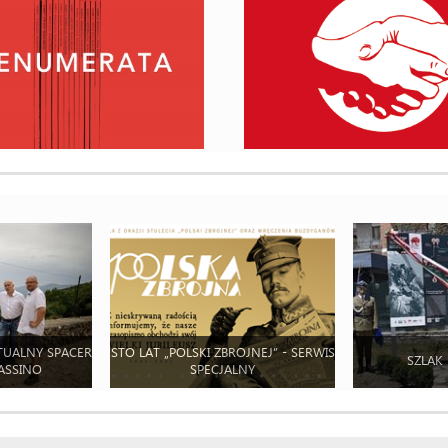
TUALNY SPACER
STO LAT „POLSKI ZBROJNEJ” - SERWIS
SZLAK
ASSINO
SPECJALNY