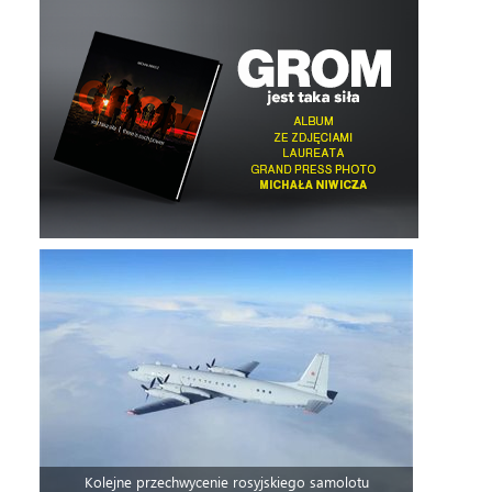
Kolejne przechwycenie rosyjskiego samolotu