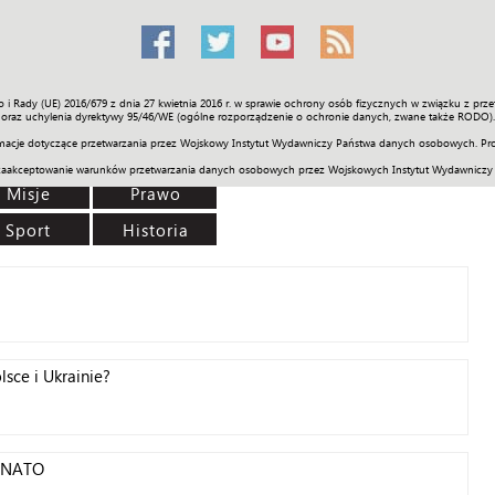
o i Rady (UE) 2016/679 z dnia 27 kwietnia 2016 r. w sprawie ochrony osób fizycznych w związku z 
Świat
Społeczność
Sport
Historia
Galerie
Wideo
ENGLI
oraz uchylenia dyrektywy 95/46/WE (ogólne rozporządzenie o ochronie danych, zwane także RODO).
acje dotyczące przetwarzania przez Wojskowy Instytut Wydawniczy Państwa danych osobowych. Pro
zaakceptowanie warunków przetwarzania danych osobowych przez Wojskowych Instytut Wydawniczy
Misje
Prawo
Sport
Historia
sce i Ukrainie?
i NATO