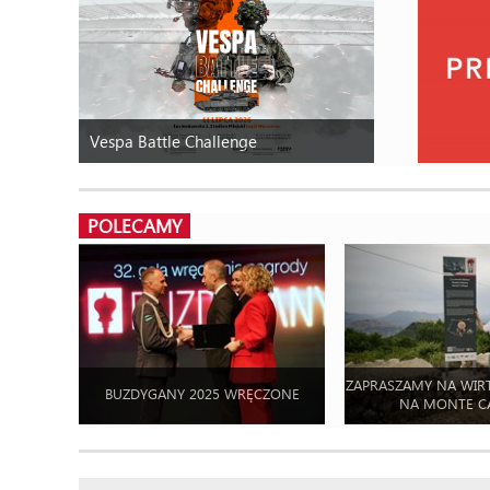
Vespa Battle Challenge
POLECAMY
ZAPRASZAMY NA WIR
BUZDYGANY 2025 WRĘCZONE
NA MONTE C