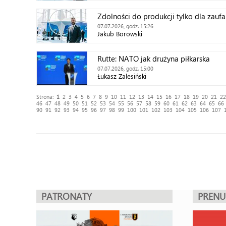
Zdolności do produkcji tylko dla zauf
07.07.2026, godz. 15:26
Jakub Borowski
Rutte: NATO jak drużyna piłkarska
07.07.2026, godz. 15:00
Łukasz Zalesiński
Strona:
1
2
3
4
5
6
7
8
9
10
11
12
13
14
15
16
17
18
19
20
21
22
46
47
48
49
50
51
52
53
54
55
56
57
58
59
60
61
62
63
64
65
66
90
91
92
93
94
95
96
97
98
99
100
101
102
103
104
105
106
107
PATRONATY
PREN