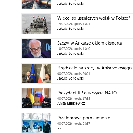
Jakub Borowski
Więcej sojuszniczych wojsk w Polsce?
14.07.2026, godz. 13:21
Jakub Borowski
Szczyt w Ankarze okiem eksperta
10.07.2026, godz. 13:40
Jakub Borowski
Rząd: cele na szczyt w Ankarze osiągni
08.07.2026, godz. 20:21
Jakub Borowski
Prezydent RP o szczycie NATO
08.07.2026, godz. 17:55
Anita Blinkiewicz
Przełomowe porozumienie
08.07.2026, godz. 08:57
PZ