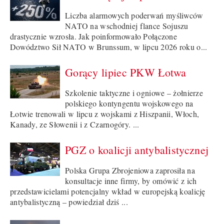
Liczba alarmowych poderwań myśliwców
NATO na wschodniej flance Sojuszu
drastycznie wzrosła. Jak poinformowało Połączone
Dowództwo Sił NATO w Brunssum, w lipcu 2026 roku o...
Gorący lipiec PKW Łotwa
Szkolenie taktyczne i ogniowe – żołnierze
polskiego kontyngentu wojskowego na
Łotwie trenowali w lipcu z wojskami z Hiszpanii, Włoch,
Kanady, ze Słowenii i z Czarnogóry. ...
PGZ o koalicji antybalistycznej
Polska Grupa Zbrojeniowa zaprosiła na
konsultacje inne firmy, by omówić z ich
przedstawicielami potencjalny wkład w europejską koalicję
antybalistyczną – powiedział dziś ...