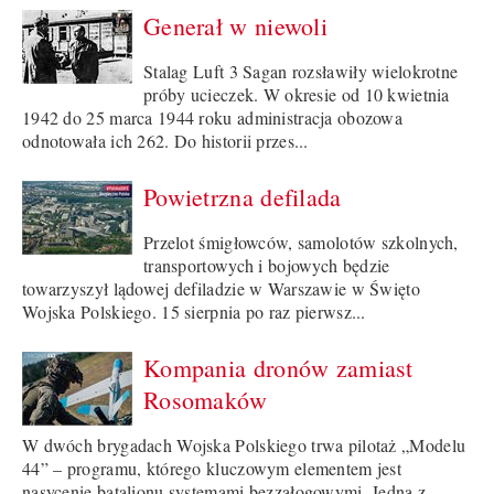
Generał w niewoli
Stalag Luft 3 Sagan rozsławiły wielokrotne
próby ucieczek. W okresie od 10 kwietnia
1942 do 25 marca 1944 roku administracja obozowa
odnotowała ich 262. Do historii przes...
Powietrzna defilada
Przelot śmigłowców, samolotów szkolnych,
transportowych i bojowych będzie
towarzyszył lądowej defiladzie w Warszawie w Święto
Wojska Polskiego. 15 sierpnia po raz pierwsz...
Kompania dronów zamiast
Rosomaków
W dwóch brygadach Wojska Polskiego trwa pilotaż „Modelu
44” – programu, którego kluczowym elementem jest
nasycenie batalionu systemami bezzałogowymi. Jedną z