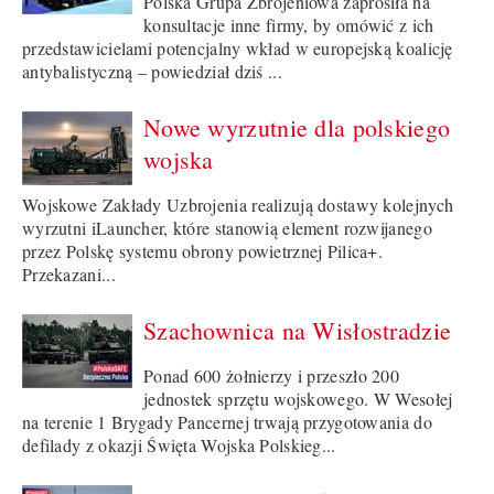
Polska Grupa Zbrojeniowa zaprosiła na
konsultacje inne firmy, by omówić z ich
przedstawicielami potencjalny wkład w europejską koalicję
antybalistyczną – powiedział dziś ...
Nowe wyrzutnie dla polskiego
wojska
Wojskowe Zakłady Uzbrojenia realizują dostawy kolejnych
wyrzutni iLauncher, które stanowią element rozwijanego
przez Polskę systemu obrony powietrznej Pilica+.
Przekazani...
Szachownica na Wisłostradzie
Ponad 600 żołnierzy i przeszło 200
jednostek sprzętu wojskowego. W Wesołej
na terenie 1 Brygady Pancernej trwają przygotowania do
defilady z okazji Święta Wojska Polskieg...