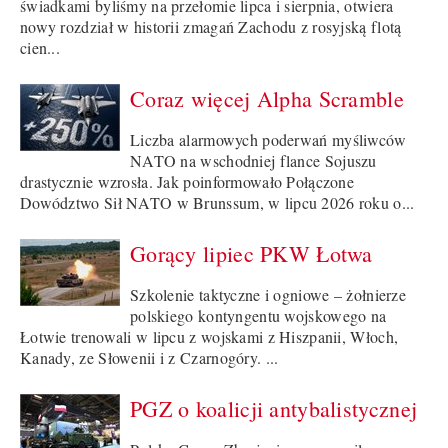
świadkami byliśmy na przełomie lipca i sierpnia, otwiera
nowy rozdział w historii zmagań Zachodu z rosyjską flotą
cien...
Coraz więcej Alpha Scramble
Liczba alarmowych poderwań myśliwców
NATO na wschodniej flance Sojuszu
drastycznie wzrosła. Jak poinformowało Połączone
Dowództwo Sił NATO w Brunssum, w lipcu 2026 roku o...
Gorący lipiec PKW Łotwa
Szkolenie taktyczne i ogniowe – żołnierze
polskiego kontyngentu wojskowego na
Łotwie trenowali w lipcu z wojskami z Hiszpanii, Włoch,
Kanady, ze Słowenii i z Czarnogóry. ...
PGZ o koalicji antybalistycznej