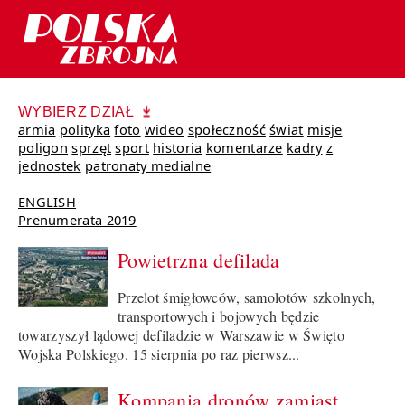
WYBIERZ DZIAŁ
armia
polityka
foto
wideo
społeczność
świat
misje
poligon
sprzęt
sport
historia
komentarze
kadry
z
jednostek
patronaty medialne
ENGLISH
Prenumerata 2019
Powietrzna defilada
Przelot śmigłowców, samolotów szkolnych,
transportowych i bojowych będzie
towarzyszył lądowej defiladzie w Warszawie w Święto
Wojska Polskiego. 15 sierpnia po raz pierwsz...
Kompania dronów zamiast