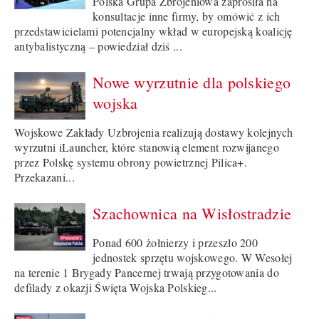
Polska Grupa Zbrojeniowa zaprosiła na
konsultacje inne firmy, by omówić z ich
przedstawicielami potencjalny wkład w europejską koalicję
antybalistyczną – powiedział dziś ...
Nowe wyrzutnie dla polskiego
wojska
Wojskowe Zakłady Uzbrojenia realizują dostawy kolejnych
wyrzutni iLauncher, które stanowią element rozwijanego
przez Polskę systemu obrony powietrznej Pilica+.
Przekazani...
Szachownica na Wisłostradzie
Ponad 600 żołnierzy i przeszło 200
jednostek sprzętu wojskowego. W Wesołej
na terenie 1 Brygady Pancernej trwają przygotowania do
defilady z okazji Święta Wojska Polskieg...