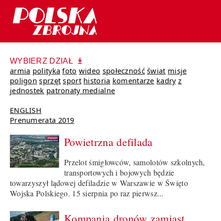
WYBIERZ DZIAŁ
armia
polityka
foto
wideo
społeczność
świat
misje
poligon
sprzęt
sport
historia
komentarze
kadry
z
jednostek
patronaty medialne
ENGLISH
Prenumerata 2019
Powietrzna defilada
Przelot śmigłowców, samolotów szkolnych,
transportowych i bojowych będzie
towarzyszył lądowej defiladzie w Warszawie w Święto
Wojska Polskiego. 15 sierpnia po raz pierwsz...
Kompania dronów zamiast