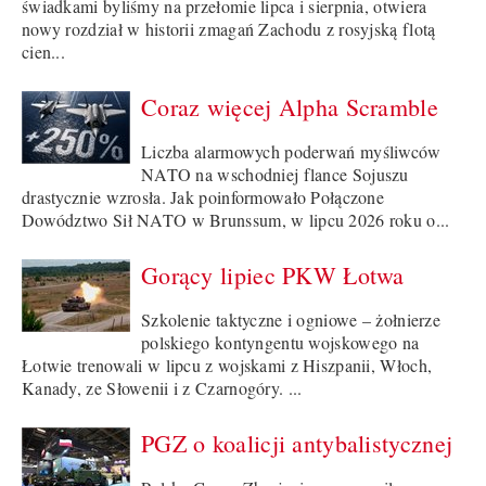
świadkami byliśmy na przełomie lipca i sierpnia, otwiera
nowy rozdział w historii zmagań Zachodu z rosyjską flotą
cien...
Coraz więcej Alpha Scramble
Liczba alarmowych poderwań myśliwców
NATO na wschodniej flance Sojuszu
drastycznie wzrosła. Jak poinformowało Połączone
Dowództwo Sił NATO w Brunssum, w lipcu 2026 roku o...
Gorący lipiec PKW Łotwa
Szkolenie taktyczne i ogniowe – żołnierze
polskiego kontyngentu wojskowego na
Łotwie trenowali w lipcu z wojskami z Hiszpanii, Włoch,
Kanady, ze Słowenii i z Czarnogóry. ...
PGZ o koalicji antybalistycznej