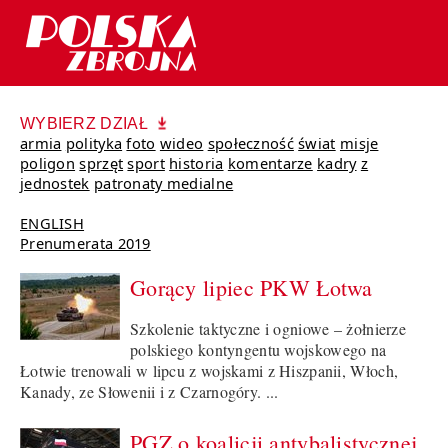
WYBIERZ DZIAŁ
armia
polityka
foto
wideo
społeczność
świat
misje
poligon
sprzęt
sport
historia
komentarze
kadry
z
jednostek
patronaty medialne
ENGLISH
Prenumerata 2019
Gorący lipiec PKW Łotwa
Szkolenie taktyczne i ogniowe – żołnierze
polskiego kontyngentu wojskowego na
Łotwie trenowali w lipcu z wojskami z Hiszpanii, Włoch,
Kanady, ze Słowenii i z Czarnogóry. ...
PGZ o koalicji antybalistycznej