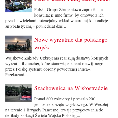
Polska Grupa Zbrojeniowa zaprosiła na
konsultacje inne firmy, by omówić z ich
przedstawicielami potencjalny wkład w europejską koalicję
antybalistyczną – powiedział dziś ...
Nowe wyrzutnie dla polskiego
wojska
Wojskowe Zakłady Uzbrojenia realizują dostawy kolejnych
wyrzutni iLauncher, które stanowią element rozwijanego
przez Polskę systemu obrony powietrznej Pilica+.
Przekazani...
Szachownica na Wisłostradzie
Ponad 600 żołnierzy i przeszło 200
jednostek sprzętu wojskowego. W Wesołej
na terenie 1 Brygady Pancernej trwają przygotowania do
defilady z okazji Święta Wojska Polskieg...