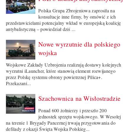
Polska Grupa Zbrojeniowa zaprosiła na
konsultacje inne firmy, by omówić z ich
przedstawicielami potencjalny wkład w europejską koalicję
antybalistyczną – powiedział dziś ...
Nowe wyrzutnie dla polskiego
wojska
Wojskowe Zakłady Uzbrojenia realizują dostawy kolejnych
wyrzutni iLauncher, które stanowią element rozwijanego
przez Polskę systemu obrony powietrznej Pilica+.
Przekazani...
Szachownica na Wisłostradzie
Ponad 600 żołnierzy i przeszło 200
jednostek sprzętu wojskowego. W Wesołej
na terenie 1 Brygady Pancernej trwają przygotowania do
defilady z okazji Święta Wojska Polskieg...