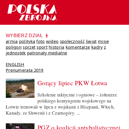
WYBIERZ DZIAŁ
armia
polityka
foto
wideo
społeczność
świat
misje
poligon
sprzęt
sport
historia
komentarze
kadry
z
jednostek
patronaty medialne
ENGLISH
Prenumerata 2019
Gorący lipiec PKW Łotwa
Szkolenie taktyczne i ogniowe – żołnierze
polskiego kontyngentu wojskowego na
Łotwie trenowali w lipcu z wojskami z Hiszpanii, Włoch,
Kanady, ze Słowenii i z Czarnogóry. ...
PGZ o koalicji antybalistycznej