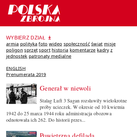
WYBIERZ DZIAŁ
armia
polityka
foto
wideo
społeczność
świat
misje
poligon
sprzęt
sport
historia
komentarze
kadry
z
jednostek
patronaty medialne
ENGLISH
Prenumerata 2019
Generał w niewoli
Stalag Luft 3 Sagan rozsławiły wielokrotne
próby ucieczek. W okresie od 10 kwietnia
1942 do 25 marca 1944 roku administracja obozowa
odnotowała ich 262. Do historii przes...
Powietrzna defilada