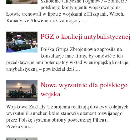
Szkolenie taktyczne i ogniowe – żołnierze
polskiego kontyngentu wojskowego na
Łotwie trenowali w lipcu z wojskami z Hiszpanii, Włoch,
Kanady, ze Słowenii i z Czarnogóry. ...
PGZ o koalicji antybalistycznej
Polska Grupa Zbrojeniowa zaprosiła na
konsultacje inne firmy, by omówić z ich
przedstawicielami potencjalny wkład w europejską koalicję
antybalistyczną – powiedział dziś ...
Nowe wyrzutnie dla polskiego
wojska
Wojskowe Zakłady Uzbrojenia realizują dostawy kolejnych
wyrzutni iLauncher, które stanowią element rozwijanego
przez Polskę systemu obrony powietrznej Pilica+.
Przekazani...