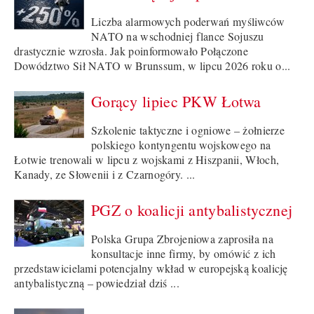
Liczba alarmowych poderwań myśliwców
NATO na wschodniej flance Sojuszu
drastycznie wzrosła. Jak poinformowało Połączone
Dowództwo Sił NATO w Brunssum, w lipcu 2026 roku o...
Gorący lipiec PKW Łotwa
Szkolenie taktyczne i ogniowe – żołnierze
polskiego kontyngentu wojskowego na
Łotwie trenowali w lipcu z wojskami z Hiszpanii, Włoch,
Kanady, ze Słowenii i z Czarnogóry. ...
PGZ o koalicji antybalistycznej
Polska Grupa Zbrojeniowa zaprosiła na
konsultacje inne firmy, by omówić z ich
przedstawicielami potencjalny wkład w europejską koalicję
antybalistyczną – powiedział dziś ...