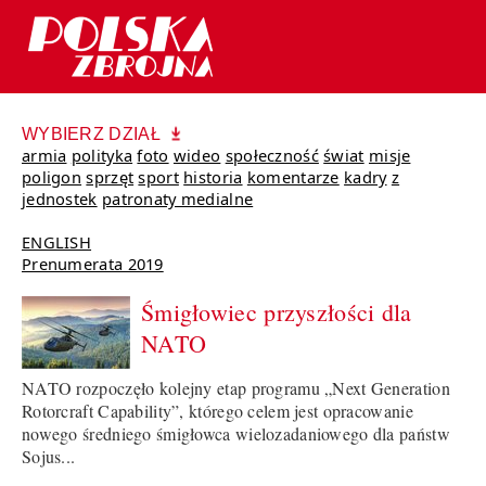
WYBIERZ DZIAŁ
armia
polityka
foto
wideo
społeczność
świat
misje
poligon
sprzęt
sport
historia
komentarze
kadry
z
jednostek
patronaty medialne
ENGLISH
Prenumerata 2019
Śmigłowiec przyszłości dla
NATO
NATO rozpoczęło kolejny etap programu „Next Generation
Rotorcraft Capability”, którego celem jest opracowanie
nowego średniego śmigłowca wielozadaniowego dla państw
Sojus...