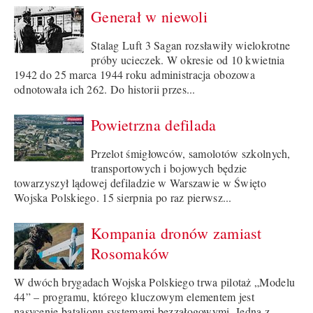
Generał w niewoli
Stalag Luft 3 Sagan rozsławiły wielokrotne
próby ucieczek. W okresie od 10 kwietnia
1942 do 25 marca 1944 roku administracja obozowa
odnotowała ich 262. Do historii przes...
Powietrzna defilada
Przelot śmigłowców, samolotów szkolnych,
transportowych i bojowych będzie
towarzyszył lądowej defiladzie w Warszawie w Święto
Wojska Polskiego. 15 sierpnia po raz pierwsz...
Kompania dronów zamiast
Rosomaków
W dwóch brygadach Wojska Polskiego trwa pilotaż „Modelu
44” – programu, którego kluczowym elementem jest
nasycenie batalionu systemami bezzałogowymi. Jedną z