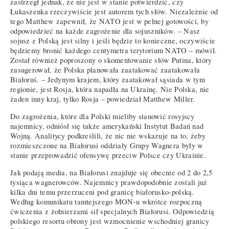
zastrzegł jednak, że nie jest w stanie potwierdzić, czy
Łukaszenka rzeczywiście jest autorem tych słów. Niezależnie od
tego Matthew zapewnił, że NATO jest w pełnej gotowości, by
odpowiedzieć na każde zagrożenie dla sojuszników. – Nasz
sojusz z Polską jest silny i jeśli będzie to konieczne, oczywiście
będziemy bronić każdego centymetra terytorium NATO – mówił.
Został również poproszony o skomentowanie słów Putina, który
zasugerował, że Polska planowała zaatakować zaatakowała
Białoruś. – Jedynym krajem, który zaatakował sąsiada w tym
regionie, jest Rosja, która napadła na Ukrainę. Nie Polska, nie
żaden inny kraj, tylko Rosja – powiedział Matthew Miller.
Do zagrożenia, które dla Polski mieliby stanowić rosyjscy
najemnicy, odniósł się także amerykański Instytut Badań nad
Wojną. Analitycy podkreślili, że nic nie wskazuje na to, żeby
rozmieszczone na Białorusi oddziały Grupy Wagnera były w
stanie przeprowadzić ofensywę przeciw Polsce czy Ukrainie.
Jak podają media, na Białorusi znajduje się obecnie od 2 do 2,5
tysiąca wagnerowców. Najemnicy prawdopodobnie zostali już
kilka dni temu przerzuceni pod granicę białorusko-polską.
Według komunikatu tamtejszego MON-u wkrótce rozpoczną
ćwiczenia z żołnierzami sił specjalnych Białorusi. Odpowiedzią
polskiego resortu obrony jest wzmocnienie wschodniej granicy