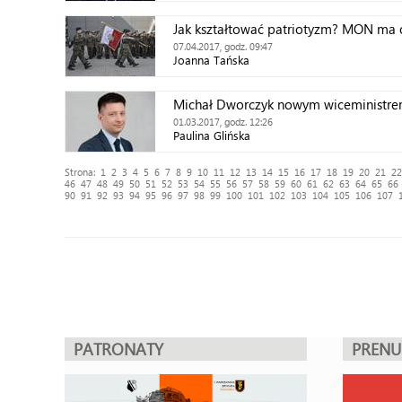
Jak kształtować patriotyzm? MON ma
07.04.2017, godz. 09:47
Joanna Tańska
Michał Dworczyk nowym wiceminist
01.03.2017, godz. 12:26
Paulina Glińska
Strona:
1
2
3
4
5
6
7
8
9
10
11
12
13
14
15
16
17
18
19
20
21
22
46
47
48
49
50
51
52
53
54
55
56
57
58
59
60
61
62
63
64
65
66
90
91
92
93
94
95
96
97
98
99
100
101
102
103
104
105
106
107
PATRONATY
PREN