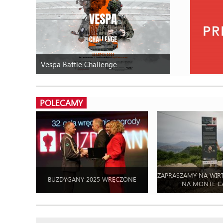
Vespa Battle Challenge
POLECAMY
ZAPRASZAMY NA WIR
BUZDYGANY 2025 WRĘCZONE
NA MONTE C