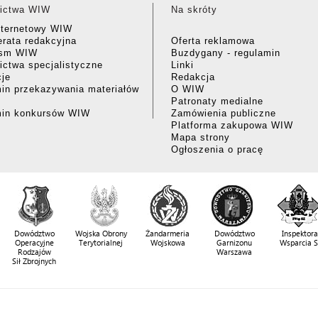
ictwa WIW
Na skróty
nternetowy WIW
rata redakcyjna
Oferta reklamowa
ism WIW
Buzdygany - regulamin
ctwa specjalistyczne
Linki
cje
Redakcja
in przekazywania materiałów
O WIW
Patronaty medialne
min konkursów WIW
Zamówienia publiczne
Platforma zakupowa WIW
Mapa strony
Ogłoszenia o pracę
Dowództwo
Wojska Obrony
Żandarmeria
Dowództwo
Inspektora
Operacyjne
Terytorialnej
Wojskowa
Garnizonu
Wsparcia 
Rodzajów
Warszawa
Sił Zbrojnych