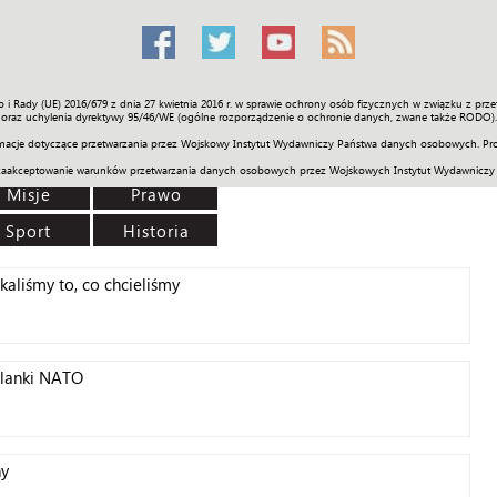
o i Rady (UE) 2016/679 z dnia 27 kwietnia 2016 r. w sprawie ochrony osób fizycznych w związku z 
Świat
Społeczność
Sport
Historia
Galerie
Wideo
ENGLI
oraz uchylenia dyrektywy 95/46/WE (ogólne rozporządzenie o ochronie danych, zwane także RODO).
acje dotyczące przetwarzania przez Wojskowy Instytut Wydawniczy Państwa danych osobowych. Pro
zaakceptowanie warunków przetwarzania danych osobowych przez Wojskowych Instytut Wydawniczy
Misje
Prawo
Sport
Historia
kaliśmy to, co chcieliśmy
flanki NATO
ny