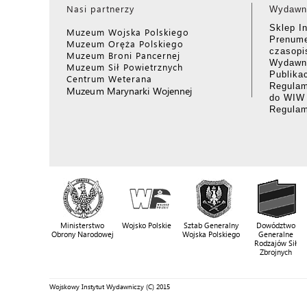
Nasi partnerzy
Wydawn
Sklep I
Muzeum Wojska Polskiego
Prenume
Muzeum Oręża Polskiego
czasop
Muzeum Broni Pancernej
Wydawni
Muzeum Sił Powietrznych
Publika
Centrum Weterana
Regulam
Muzeum Marynarki Wojennej
do WIW
Regula
Ministerstwo
Wojsko Polskie
Sztab Generalny
Dowództwo
Obrony Narodowej
Wojska Polskiego
Generalne
Rodzajów Sił
Zbrojnych
Wojskowy Instytut Wydawniczy (C) 2015