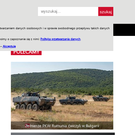
przetwarzaniem danych osobowych i w sprawie swobodnego przepływu takich danych
SH
SKLEP
Jednodniówki
Praca w WIW
simy o zapoznanie się z nimi:
Polityka przetwarzania danych
.
 –
Akceptuję
POLECAMY
Żołnierze PKW Rumunia ćwiczyli w Bułgarii