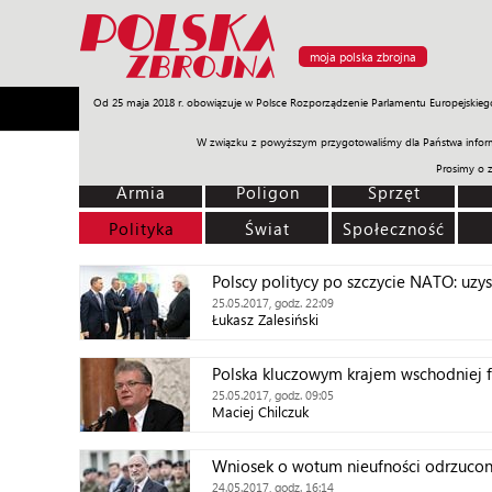
moja polska zbrojna
Od 25 maja 2018 r. obowiązuje w Polsce Rozporządzenie Parlamentu Europejskieg
Armia
Poligon
Sprzęt
Misje
Polityka
Prawo
W związku z powyższym przygotowaliśmy dla Państwa inform
Prosimy o 
Armia
Poligon
Sprzęt
Polityka
Świat
Społeczność
Polscy politycy po szczycie NATO: uzys
25.05.2017, godz. 22:09
Łukasz Zalesiński
Polska kluczowym krajem wschodniej 
25.05.2017, godz. 09:05
Maciej Chilczuk
Wniosek o wotum nieufności odrzuco
24.05.2017, godz. 16:14