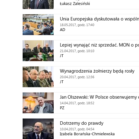
Łukasz Zalesiński
Unia Europejska dyskutowała o wspóln
18.05.2017, godz. 17:40
AD
Lepiej wynająć niż sprzedać. MON o 
21.04.2017, godz. 10:10
JT
Wynagrodzenia żołnierzy będą rosły
20.04.2017, godz. 12:36
JT
Jan Olszewski: W Polsce obserwujemy 
14.04.2017, godz. 18:52
PZ
Dotrzemy do prawdy
10.04.2017, godz. 04:54
Izabela Borańska-Chmielewska