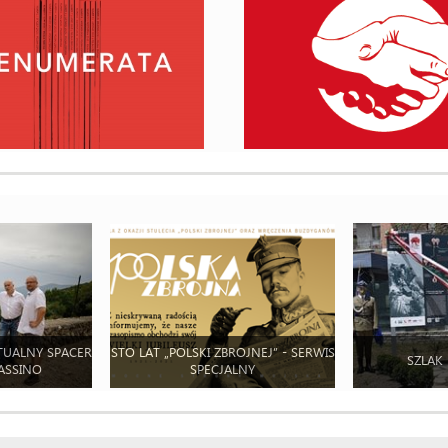
TUALNY SPACER
STO LAT „POLSKI ZBROJNEJ” - SERWIS
SZLAK
ASSINO
SPECJALNY