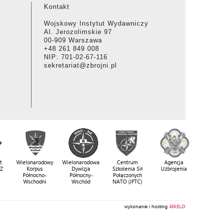
Kontakt
Wojskowy Instytut Wydawniczy
Al. Jerozolimskie 97
00-909 Warszawa
+48 261 849 008
NIP: 701-02-67-116
sekretariat@zbrojni.pl
t
Wielonarodowy
Wielonarodowa
Centrum
Agencja
SZ
Korpus
Dywizja
Szkolenia Sił
Uzbrojenia
Północno-
Północny-
Połączonych
Wschodni
Wschód
NATO (JFTC)
wykonanie i hosting
AIKELO