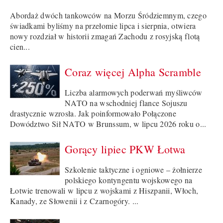
Abordaż dwóch tankowców na Morzu Śródziemnym, czego
świadkami byliśmy na przełomie lipca i sierpnia, otwiera
nowy rozdział w historii zmagań Zachodu z rosyjską flotą
cien...
Coraz więcej Alpha Scramble
Liczba alarmowych poderwań myśliwców
NATO na wschodniej flance Sojuszu
drastycznie wzrosła. Jak poinformowało Połączone
Dowództwo Sił NATO w Brunssum, w lipcu 2026 roku o...
Gorący lipiec PKW Łotwa
Szkolenie taktyczne i ogniowe – żołnierze
polskiego kontyngentu wojskowego na
Łotwie trenowali w lipcu z wojskami z Hiszpanii, Włoch,
Kanady, ze Słowenii i z Czarnogóry. ...