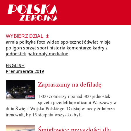
WYBIERZ DZIAŁ
armia
polityka
foto
wideo
społeczność
świat
misje
poligon
sprzęt
sport
historia
komentarze
kadry
z
jednostek
patronaty medialne
ENGLISH
Prenumerata 2019
Zapraszamy na defiladę
1800 żołnierzy i ponad 300 jednostek
sprzętu przedefiluje ulicami Warszawy w
dniu Święta Wojska Polskiego. Dzisiaj w nocy żołnierze
trenowali, by 15 sierpnia wszystko był...
Śmigłowiec przyszłości dla