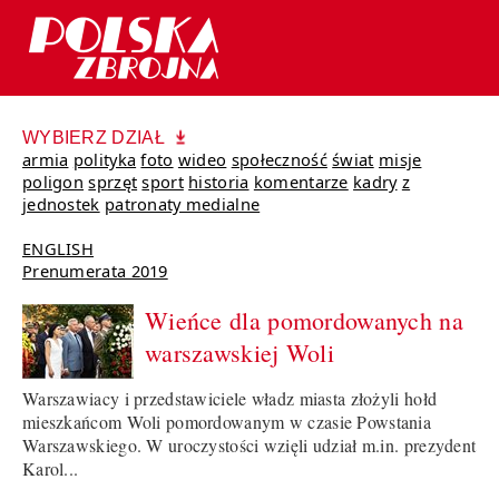
WYBIERZ DZIAŁ
armia
polityka
foto
wideo
społeczność
świat
misje
poligon
sprzęt
sport
historia
komentarze
kadry
z
jednostek
patronaty medialne
ENGLISH
Prenumerata 2019
Wieńce dla pomordowanych na
warszawskiej Woli
Warszawiacy i przedstawiciele władz miasta złożyli hołd
mieszkańcom Woli pomordowanym w czasie Powstania
Warszawskiego. W uroczystości wzięli udział m.in. prezydent
Karol...