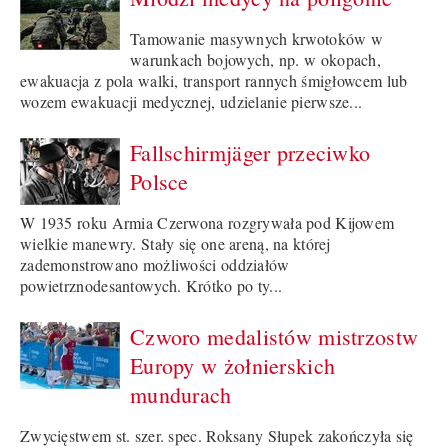
Tamowanie masywnych krwotoków w
warunkach bojowych, np. w okopach,
ewakuacja z pola walki, transport rannych śmigłowcem lub
wozem ewakuacji medycznej, udzielanie pierwsze...
Fallschirmjäger przeciwko
Polsce
W 1935 roku Armia Czerwona rozgrywała pod Kijowem
wielkie manewry. Stały się one areną, na której
zademonstrowano możliwości oddziałów
powietrznodesantowych. Krótko po ty...
Czworo medalistów mistrzostw
Europy w żołnierskich
mundurach
Zwycięstwem st. szer. spec. Roksany Słupek zakończyła się