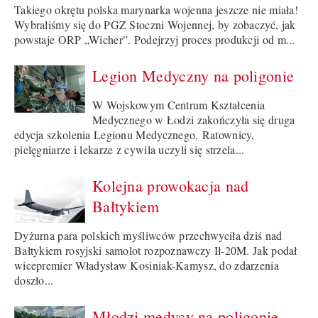
Takiego okrętu polska marynarka wojenna jeszcze nie miała!
Wybraliśmy się do PGZ Stoczni Wojennej, by zobaczyć, jak
powstaje ORP „Wicher”. Podejrzyj proces produkcji od m...
Legion Medyczny na poligonie
W Wojskowym Centrum Kształcenia
Medycznego w Łodzi zakończyła się druga
edycja szkolenia Legionu Medycznego. Ratownicy,
pielęgniarze i lekarze z cywila uczyli się strzela...
Kolejna prowokacja nad
Bałtykiem
Dyżurna para polskich myśliwców przechwyciła dziś nad
Bałtykiem rosyjski samolot rozpoznawczy Ił-20M. Jak podał
wicepremier Władysław Kosiniak-Kamysz, do zdarzenia
doszło...
Młodzi medycy na poligonie