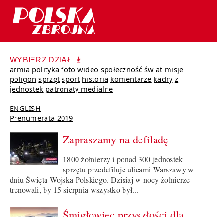
WYBIERZ DZIAŁ
armia
polityka
foto
wideo
społeczność
świat
misje
poligon
sprzęt
sport
historia
komentarze
kadry
z
jednostek
patronaty medialne
ENGLISH
Prenumerata 2019
Zapraszamy na defiladę
1800 żołnierzy i ponad 300 jednostek
sprzętu przedefiluje ulicami Warszawy w
dniu Święta Wojska Polskiego. Dzisiaj w nocy żołnierze
trenowali, by 15 sierpnia wszystko był...
Śmigłowiec przyszłości dla