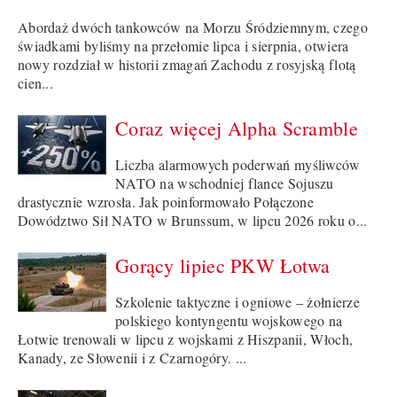
Abordaż dwóch tankowców na Morzu Śródziemnym, czego
świadkami byliśmy na przełomie lipca i sierpnia, otwiera
nowy rozdział w historii zmagań Zachodu z rosyjską flotą
cien...
Coraz więcej Alpha Scramble
Liczba alarmowych poderwań myśliwców
NATO na wschodniej flance Sojuszu
drastycznie wzrosła. Jak poinformowało Połączone
Dowództwo Sił NATO w Brunssum, w lipcu 2026 roku o...
Gorący lipiec PKW Łotwa
Szkolenie taktyczne i ogniowe – żołnierze
polskiego kontyngentu wojskowego na
Łotwie trenowali w lipcu z wojskami z Hiszpanii, Włoch,
Kanady, ze Słowenii i z Czarnogóry. ...