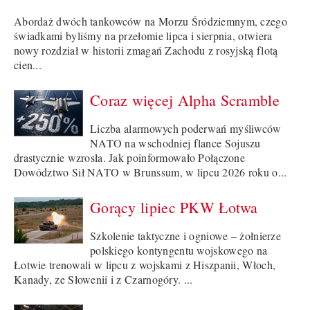
Abordaż dwóch tankowców na Morzu Śródziemnym, czego
świadkami byliśmy na przełomie lipca i sierpnia, otwiera
nowy rozdział w historii zmagań Zachodu z rosyjską flotą
cien...
Coraz więcej Alpha Scramble
Liczba alarmowych poderwań myśliwców
NATO na wschodniej flance Sojuszu
drastycznie wzrosła. Jak poinformowało Połączone
Dowództwo Sił NATO w Brunssum, w lipcu 2026 roku o...
Gorący lipiec PKW Łotwa
Szkolenie taktyczne i ogniowe – żołnierze
polskiego kontyngentu wojskowego na
Łotwie trenowali w lipcu z wojskami z Hiszpanii, Włoch,
Kanady, ze Słowenii i z Czarnogóry. ...