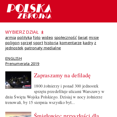
WYBIERZ DZIAŁ
armia
polityka
foto
wideo
społeczność
świat
misje
poligon
sprzęt
sport
historia
komentarze
kadry
z
jednostek
patronaty medialne
ENGLISH
Prenumerata 2019
Zapraszamy na defiladę
1800 żołnierzy i ponad 300 jednostek
sprzętu przedefiluje ulicami Warszawy w
dniu Święta Wojska Polskiego. Dzisiaj w nocy żołnierze
trenowali, by 15 sierpnia wszystko był...
Śmigłowiec przyszłości dla