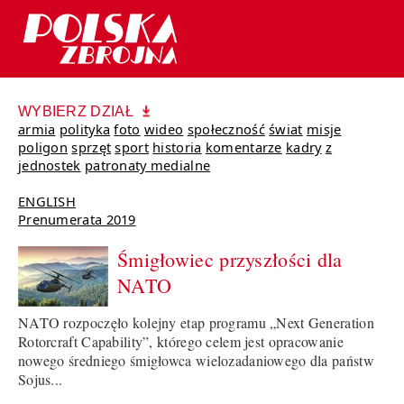
WYBIERZ DZIAŁ
armia
polityka
foto
wideo
społeczność
świat
misje
poligon
sprzęt
sport
historia
komentarze
kadry
z
jednostek
patronaty medialne
ENGLISH
Prenumerata 2019
Śmigłowiec przyszłości dla
NATO
NATO rozpoczęło kolejny etap programu „Next Generation
Rotorcraft Capability”, którego celem jest opracowanie
nowego średniego śmigłowca wielozadaniowego dla państw
Sojus...