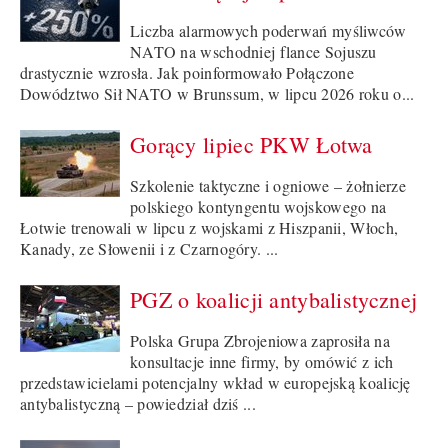
Liczba alarmowych poderwań myśliwców
NATO na wschodniej flance Sojuszu
drastycznie wzrosła. Jak poinformowało Połączone
Dowództwo Sił NATO w Brunssum, w lipcu 2026 roku o...
Gorący lipiec PKW Łotwa
Szkolenie taktyczne i ogniowe – żołnierze
polskiego kontyngentu wojskowego na
Łotwie trenowali w lipcu z wojskami z Hiszpanii, Włoch,
Kanady, ze Słowenii i z Czarnogóry. ...
PGZ o koalicji antybalistycznej
Polska Grupa Zbrojeniowa zaprosiła na
konsultacje inne firmy, by omówić z ich
przedstawicielami potencjalny wkład w europejską koalicję
antybalistyczną – powiedział dziś ...