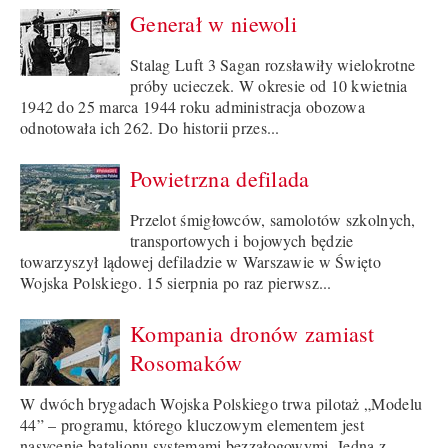
Generał w niewoli
Stalag Luft 3 Sagan rozsławiły wielokrotne
próby ucieczek. W okresie od 10 kwietnia
1942 do 25 marca 1944 roku administracja obozowa
odnotowała ich 262. Do historii przes...
Powietrzna defilada
Przelot śmigłowców, samolotów szkolnych,
transportowych i bojowych będzie
towarzyszył lądowej defiladzie w Warszawie w Święto
Wojska Polskiego. 15 sierpnia po raz pierwsz...
Kompania dronów zamiast
Rosomaków
W dwóch brygadach Wojska Polskiego trwa pilotaż „Modelu
44” – programu, którego kluczowym elementem jest
nasycenie batalionu systemami bezzałogowymi. Jedną z