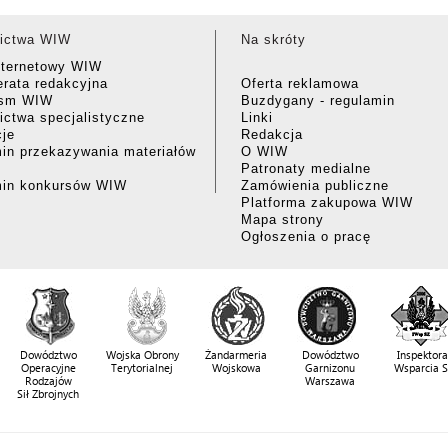
ictwa WIW
Na skróty
nternetowy WIW
rata redakcyjna
Oferta reklamowa
ism WIW
Buzdygany - regulamin
ctwa specjalistyczne
Linki
cje
Redakcja
in przekazywania materiałów
O WIW
Patronaty medialne
min konkursów WIW
Zamówienia publiczne
Platforma zakupowa WIW
Mapa strony
Ogłoszenia o pracę
Dowództwo
Wojska Obrony
Żandarmeria
Dowództwo
Inspektora
Operacyjne
Terytorialnej
Wojskowa
Garnizonu
Wsparcia 
Rodzajów
Warszawa
Sił Zbrojnych