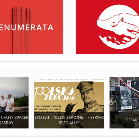
TUALNY SPACER
STO LAT „POLSKI ZBROJNEJ” - SERWIS
SZLAK
ASSINO
SPECJALNY