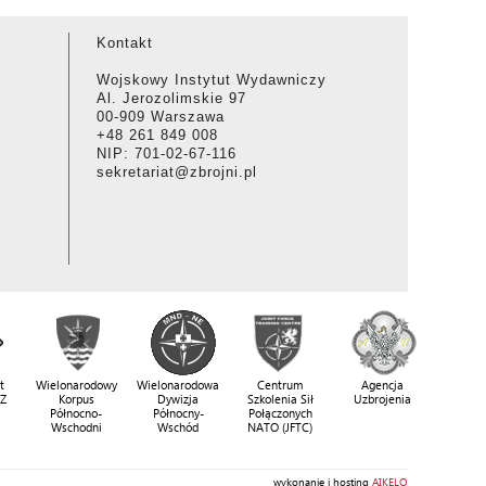
Kontakt
Wojskowy Instytut Wydawniczy
Al. Jerozolimskie 97
00-909 Warszawa
+48 261 849 008
NIP: 701-02-67-116
sekretariat@zbrojni.pl
t
Wielonarodowy
Wielonarodowa
Centrum
Agencja
SZ
Korpus
Dywizja
Szkolenia Sił
Uzbrojenia
Północno-
Północny-
Połączonych
Wschodni
Wschód
NATO (JFTC)
wykonanie i hosting
AIKELO