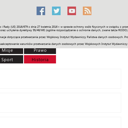
o i Rady (UE) 2016/679 z dnia 27 kwietnia 2016 r. w sprawie ochrony osób fizycznych w związku z 
Świat
Społeczność
Sport
Historia
Galerie
Wideo
ENGLI
oraz uchylenia dyrektywy 95/46/WE (ogólne rozporządzenie o ochronie danych, zwane także RODO).
acje dotyczące przetwarzania przez Wojskowy Instytut Wydawniczy Państwa danych osobowych. Pro
zaakceptowanie warunków przetwarzania danych osobowych przez Wojskowych Instytut Wydawniczy
Misje
Prawo
Sport
Historia