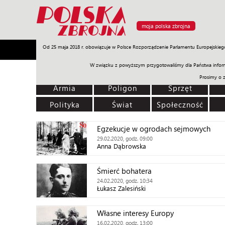
moja polska zbrojna
Od 25 maja 2018 r. obowiązuje w Polsce Rozporządzenie Parlamentu Europejskieg
Armia
Poligon
Sprzęt
Misje
Polityka
Prawo
W związku z powyższym przygotowaliśmy dla Państwa inform
Prosimy o 
Armia
Poligon
Sprzęt
Polityka
Świat
Społeczność
Egzekucje w ogrodach sejmowych
29.02.2020, godz. 09:00
Anna Dąbrowska
Śmierć bohatera
24.02.2020, godz. 10:34
Łukasz Zalesiński
Własne interesy Europy
16.02.2020, godz. 13:00