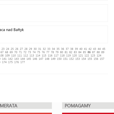
aca nad Bałtyk
23
24
25
26
27
28
29
30
31
32
33
34
35
36
37
38
39
40
41
42
43
44
45
67
68
69
70
71
72
73
74
75
76
77
78
79
80
81
82
83
84
85
86
87
88
89
108
109
110
111
112
113
114
115
116
117
118
119
120
121
122
123
124
0
141
142
143
144
145
146
147
148
149
150
151
152
153
154
155
156
157
3
174
175
176
177
UMERATA
POMAGAMY