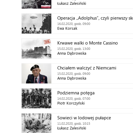
Łukasz Zalesiński
Operacja „Adolphus”, czyli pierwszy s
16.02.2020, godz. 09:00
Ewa Korsak
Krwawe walki o Monte Cassino
15.02.2020, godz. 13:00
Anna Dąbrowska
Chciałem walczyć z Niemcami
15.02.2020, godz. 09:00
Anna Dąbrowska
Podziemna potęga
14.02.2020, godz. 07:00
Piotr Korczyński
Sowieci w lodowej pułapce
11.02.2020, godz. 10:15
Łukasz Zalesiński