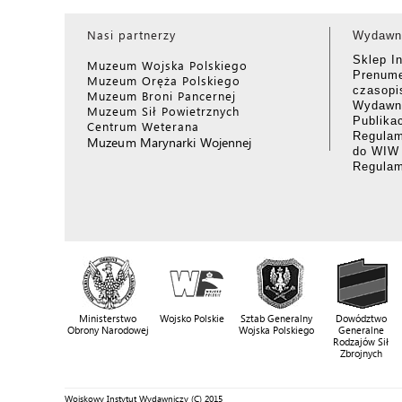
Nasi partnerzy
Wydawn
Sklep I
Muzeum Wojska Polskiego
Prenume
Muzeum Oręża Polskiego
czasop
Muzeum Broni Pancernej
Wydawni
Muzeum Sił Powietrznych
Publika
Centrum Weterana
Regulam
Muzeum Marynarki Wojennej
do WIW
Regula
Ministerstwo
Wojsko Polskie
Sztab Generalny
Dowództwo
Obrony Narodowej
Wojska Polskiego
Generalne
Rodzajów Sił
Zbrojnych
Wojskowy Instytut Wydawniczy (C) 2015