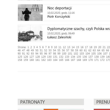
Noc deportacji
10.02.2020, godz. 11:16
Piotr Korczyński
Dyplomatyczne szachy, czyli Polska wr
10.02.2020, godz. 06:49
Łukasz Zalesiński
Strona:
1
2
3
4
5
6
7
8
9
10
11
12
13
14
15
16
17
18
19
20
21
22
46
47
48
49
50
51
52
53
54
55
56
57
58
59
60
61
62
63
64
65
66
90
91
92
93
94
95
96
97
98
99
100
101
102
103
104
105
106
107
125
126
127
128
129
130
131
132
133
134
135
136
137
138
139
14
158
159
160
161
162
163
164
165
166
167
168
169
170
171
172
17
PATRONATY
PREN