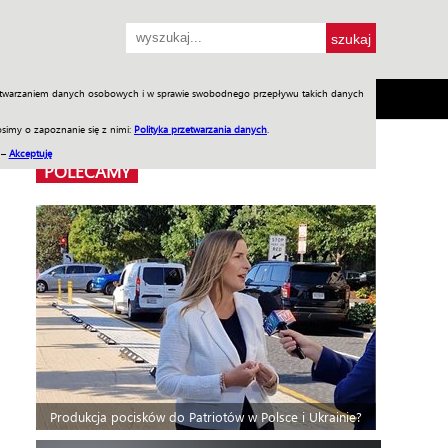
przetwarzaniem danych osobowych i w sprawie swobodnego przepływu takich danych
SH
SKLEP
Jednodniówki
Praca w WIW
simy o zapoznanie się z nimi:
Polityka przetwarzania danych
.
 –
Akceptuję
POLECAMY
Produkcja pocisków do Patriotów w Polsce i Ukrainie?