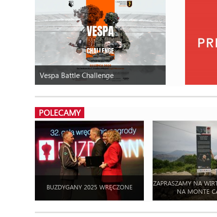
Vespa Battle Challenge
POLECAMY
ZAPRASZAMY NA WIR
BUZDYGANY 2025 WRĘCZONE
NA MONTE C